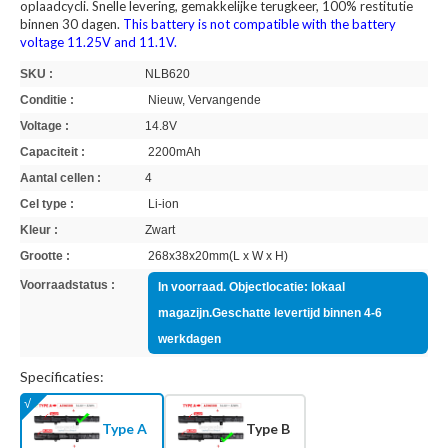
oplaadcycli. Snelle levering, gemakkelijke terugkeer, 100% restitutie
binnen 30 dagen.
This battery is not compatible with the battery
voltage 11.25V and 11.1V.
SKU :
NLB620
Conditie :
Nieuw, Vervangende
Voltage :
14.8V
Capaciteit :
2200mAh
Aantal cellen :
4
Cel type :
Li-ion
Kleur :
Zwart
Grootte :
268x38x20mm(L x W x H)
Voorraadstatus :
In voorraad. Objectlocatie: lokaal
magazijn.Geschatte levertijd binnen 4-6
werkdagen
Specificaties:
Type A
Type B