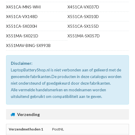
X451CA-MN5-WHI
X451CA-VX037D
X451CA-VX148D
X551CA-SX010D
X551CA-SX030H
X551CA-SX155D
X551MA-SX021D
X551MA-SX057D
X551MAV-BING-SX993B
Disclaimer:
LaptopBatteryShop.nl is niet verbonden aan of gelieerd met de
genoemde fabrikanten.De producten in deze catalogus worden
niet ondersteund of goedgekeurd door deze fabrikanten.
Alle vermelde handelsmerken en modelnamen worden
uitsluitend gebruikt om compatibiliteit aan te geven.
Verzending
PostNL