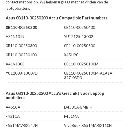
contact met ons op. Wij helpen u graag met het vinden van de
laptopbatterij.
Asus 0B110-00250200 Accu Compatible Partnumbers:
0B110-00250200
0B110-00250400
A31N1319
YU12125-13002
0B110-00250300
0B110-00250500
0B110-00250100
X45LI9C
A41N1308
0B110-00250100M
YU12008-13007D
0B110-00250100M-A1A1A-
327-03D3
Asus 0B110-00250200 Accu's Geschikt voor Laptop
modellen:
A451CA
D450CA-BMB-H
F451CA
F451MA
F551MAV-SX347H
VivoBook X551MA-SX110H