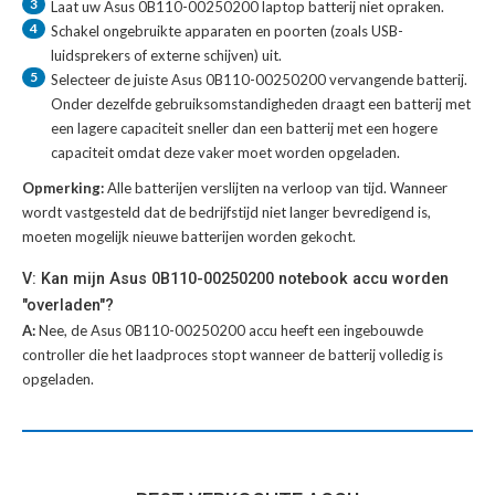
3
Laat uw
Asus 0B110-00250200 laptop batterij
niet opraken.
4
Schakel ongebruikte apparaten en poorten (zoals USB-
luidsprekers of externe schijven) uit.
5
Selecteer de juiste
Asus 0B110-00250200 vervangende batterij
.
Onder dezelfde gebruiksomstandigheden draagt een batterij met
een lagere capaciteit sneller dan een batterij met een hogere
capaciteit omdat deze vaker moet worden opgeladen.
Opmerking:
Alle batterijen verslijten na verloop van tijd. Wanneer
wordt vastgesteld dat de bedrijfstijd niet langer bevredigend is,
moeten mogelijk nieuwe batterijen worden gekocht.
V: Kan mijn Asus 0B110-00250200 notebook accu worden
"overladen"?
A:
Nee, de Asus 0B110-00250200 accu heeft een ingebouwde
controller die het laadproces stopt wanneer de batterij volledig is
opgeladen.