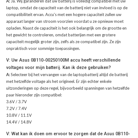
A:
Ja. Wij garanderen dat uw batterij is volledig compatibel met uw
laptop, omdat de capaciteit van de batterij niet van invloed is op de
compatibiliteit ervan. Accu's met een hogere capaciteit zullen uw
apparaat langer van stroom voorzien voordat u ze opnieuw moet
opladen. Naast de capaciteit is het ook belangrijk om de grootte en
het gewicht te controleren, omdat batterijen met een grotere
capaciteit mogelijk groter zijn, zelfs als ze compatibel zijn. Ze zijn
onpraktisch voor sommige toepassingen.
V: Uw Asus 0B110-00250100M accu heeft verschillende
voltages voor mijn batterij. Kan ik deze gebruiken?
A:
Selecteer bij het vervangen van de laptopbatterij altijd de batterij
met hetzelfde voltage als het origineel. Er zijn echter enkele
uitzonderingen op deze regel, bijvoorbeeld spanningen van hetzelfde
paar hieronder zijn compatibel:
3.6V / 3.7V
7.2V / 7.4V
10.8V / 11.1V
14.4V / 14.8V
V: Wat kan ik doen om ervoor te zorgen dat de Asus 0B110-