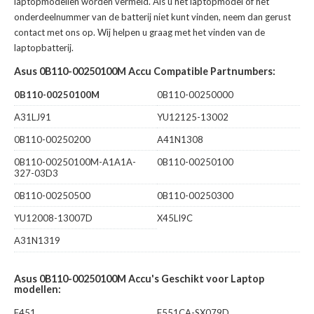
laptopmodellen worden vermeld. Als u het laptopmodel of het
onderdeelnummer van de batterij niet kunt vinden, neem dan gerust
contact met ons op. Wij helpen u graag met het vinden van de
laptopbatterij.
Asus 0B110-00250100M Accu Compatible Partnumbers:
0B110-00250100M
0B110-00250000
A31LJ91
YU12125-13002
0B110-00250200
A41N1308
0B110-00250100M-A1A1A-
0B110-00250100
327-03D3
0B110-00250500
0B110-00250300
YU12008-13007D
X45LI9C
A31N1319
Asus 0B110-00250100M Accu's Geschikt voor Laptop
modellen:
F451
F551CA-SX079D