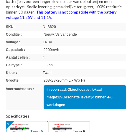
batterijen voor een langere levensduur van de batterij en meer
oplaadcycli. Snelle levering, gemakkelijke terugkeer, 100% restitutie
binnen 30 dagen.
This battery is not compatible with the battery
voltage 11.25V and 11.1V.
SKU :
NLB620
Conditie :
Nieuw, Vervangende
Voltage :
14.8V
Capaciteit :
2200mAh
Aantal cellen :
4
Cel type :
Li-ion
Kleur :
Zwart
Grootte :
268x38x20mm(L x W x H)
Voorraadstatus :
In voorraad. Objectlocatie: lokaal
magazijn.Geschatte levertijd binnen 4-6
werkdagen
Specificaties:
Type A
Type B