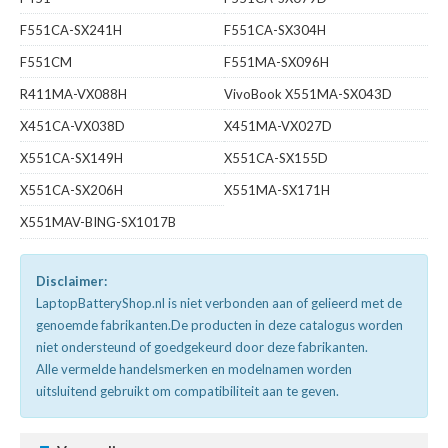
F551CA-SX241H
F551CA-SX304H
F551CM
F551MA-SX096H
R411MA-VX088H
VivoBook X551MA-SX043D
X451CA-VX038D
X451MA-VX027D
X551CA-SX149H
X551CA-SX155D
X551CA-SX206H
X551MA-SX171H
X551MAV-BING-SX1017B
Disclaimer:
LaptopBatteryShop.nl is niet verbonden aan of gelieerd met de
genoemde fabrikanten.De producten in deze catalogus worden
niet ondersteund of goedgekeurd door deze fabrikanten.
Alle vermelde handelsmerken en modelnamen worden
uitsluitend gebruikt om compatibiliteit aan te geven.