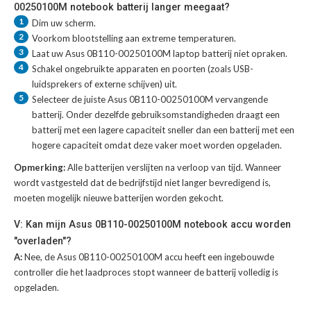
00250100M notebook batterij langer meegaat?
1
Dim uw scherm.
2
Voorkom blootstelling aan extreme temperaturen.
3
Laat uw
Asus 0B110-00250100M laptop batterij
niet opraken.
4
Schakel ongebruikte apparaten en poorten (zoals USB-
luidsprekers of externe schijven) uit.
5
Selecteer de juiste
Asus 0B110-00250100M vervangende
batterij
. Onder dezelfde gebruiksomstandigheden draagt een
batterij met een lagere capaciteit sneller dan een batterij met een
hogere capaciteit omdat deze vaker moet worden opgeladen.
Opmerking:
Alle batterijen verslijten na verloop van tijd. Wanneer
wordt vastgesteld dat de bedrijfstijd niet langer bevredigend is,
moeten mogelijk nieuwe batterijen worden gekocht.
V: Kan mijn Asus 0B110-00250100M notebook accu worden
"overladen"?
A:
Nee, de Asus 0B110-00250100M accu heeft een ingebouwde
controller die het laadproces stopt wanneer de batterij volledig is
opgeladen.