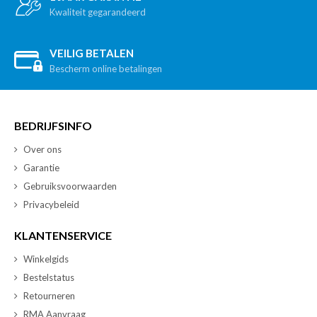
Kwaliteit gegarandeerd
VEILIG BETALEN
Bescherm online betalingen
BEDRIJFSINFO
Over ons
Garantie
Gebruiksvoorwaarden
Privacybeleid
KLANTENSERVICE
Winkelgids
Bestelstatus
Retourneren
RMA Aanvraag