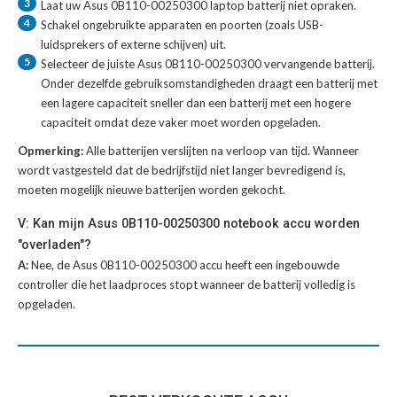
3
Laat uw
Asus 0B110-00250300 laptop batterij
niet opraken.
4
Schakel ongebruikte apparaten en poorten (zoals USB-
luidsprekers of externe schijven) uit.
5
Selecteer de juiste
Asus 0B110-00250300 vervangende batterij
.
Onder dezelfde gebruiksomstandigheden draagt een batterij met
een lagere capaciteit sneller dan een batterij met een hogere
capaciteit omdat deze vaker moet worden opgeladen.
Opmerking:
Alle batterijen verslijten na verloop van tijd. Wanneer
wordt vastgesteld dat de bedrijfstijd niet langer bevredigend is,
moeten mogelijk nieuwe batterijen worden gekocht.
V: Kan mijn Asus 0B110-00250300 notebook accu worden
"overladen"?
A:
Nee, de Asus 0B110-00250300 accu heeft een ingebouwde
controller die het laadproces stopt wanneer de batterij volledig is
opgeladen.