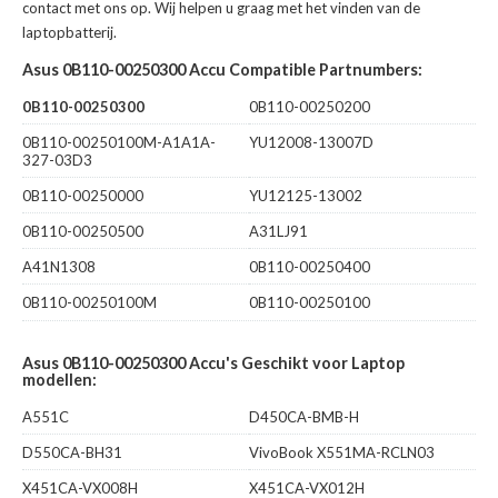
contact met ons op. Wij helpen u graag met het vinden van de
laptopbatterij.
Asus 0B110-00250300 Accu Compatible Partnumbers:
0B110-00250300
0B110-00250200
0B110-00250100M-A1A1A-
YU12008-13007D
327-03D3
0B110-00250000
YU12125-13002
0B110-00250500
A31LJ91
A41N1308
0B110-00250400
0B110-00250100M
0B110-00250100
Asus 0B110-00250300 Accu's Geschikt voor Laptop
modellen:
A551C
D450CA-BMB-H
D550CA-BH31
VivoBook X551MA-RCLN03
X451CA-VX008H
X451CA-VX012H