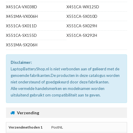
X451CA-VX038D
X451CA-WX125D
X451MA-VX006H
X551CA-SX010D
X551CA-SX011D
X551CA-SX029H
X551CA-SX155D
X551CA-SX292H
X551MA-SX206H
Disclaimer:
LaptopBatteryShop.nl is niet verbonden aan of gelieerd met de
genoemde fabrikanten.De producten in deze catalogus worden
niet ondersteund of goedgekeurd door deze fabrikanten.
Alle vermelde handelsmerken en modelnamen worden
uitsluitend gebruikt om compatibiliteit aan te geven.
Verzending
PostNL