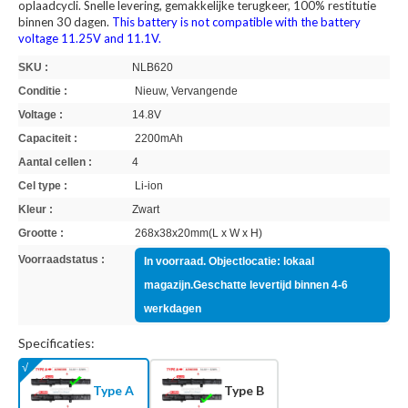
oplaadcycli. Snelle levering, gemakkelijke terugkeer, 100% restitutie
binnen 30 dagen.
This battery is not compatible with the battery
voltage 11.25V and 11.1V.
SKU :
NLB620
Conditie :
Nieuw, Vervangende
Voltage :
14.8V
Capaciteit :
2200mAh
Aantal cellen :
4
Cel type :
Li-ion
Kleur :
Zwart
Grootte :
268x38x20mm(L x W x H)
Voorraadstatus :
In voorraad. Objectlocatie: lokaal
magazijn.Geschatte levertijd binnen 4-6
werkdagen
Specificaties:
Type A
Type B