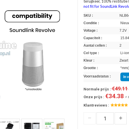
terugkeer, 100% restitutie
not fit for SoundLink Revolv
SKU :
NLB6
Conditie :
Nieuw
Voltage :
7.2V
Capaciteit :
15.8
Aantal cellen :
2
Cel type :
Li-io
Kleur :
Zwart
Grootte :
*mm(L
Voorraadstatus :
In 
€49.11
Normale prijs :
€34.38
Onze prijs :
+ 
Klantreviews :