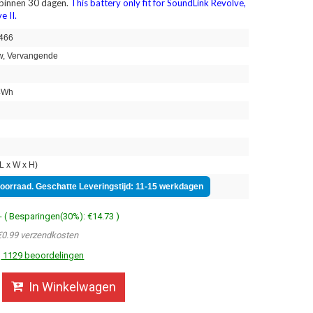
 binnen 30 dagen.
This battery only fit for SoundLink Revolve,
e II.
466
, Vervangende
4Wh
n
 x W x H)
voorraad. Geschatte Leveringstijd: 11-15 werkdagen
- ( Besparingen(30%): €14.73 )
€0.99 verzendkosten
1129 beoordelingen
In Winkelwagen