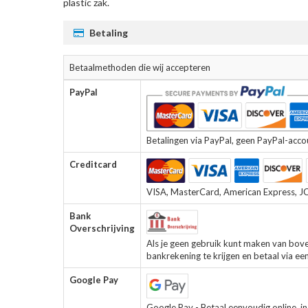
plastic zak.
Betaling
Betaalmethoden die wij accepteren
PayPal
Betalingen via PayPal, geen PayPal-accoun
Creditcard
VISA, MasterCard, American Express, JCB
Bank
Overschrijving
Als je geen gebruik kunt maken van bov
bankrekening te krijgen en betaal via ee
Google Pay
Google Pay - Betaal eenvoudig online, in 