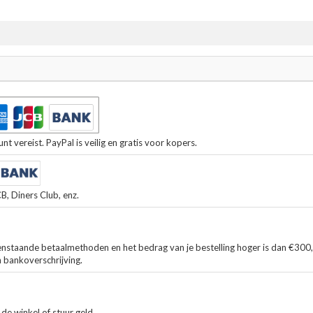
t vereist. PayPal is veilig en gratis voor kopers.
, Diners Club, enz.
enstaande betaalmethoden en het bedrag van je bestelling hoger is dan €300
n bankoverschrijving.
de winkel of stuur geld.