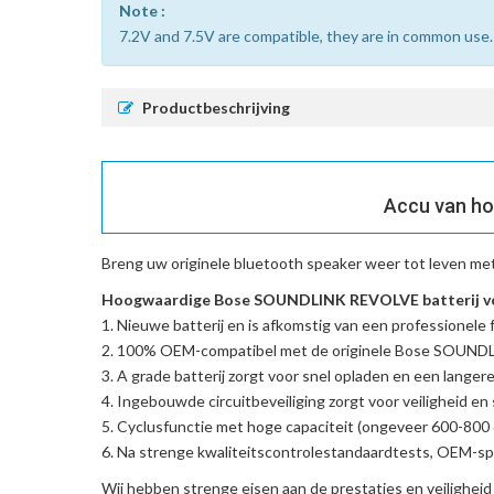
Note :
7.2V and 7.5V are compatible, they are in common use.
Productbeschrijving
Accu van ho
Breng uw originele bluetooth speaker weer tot leven me
Hoogwaardige Bose SOUNDLINK REVOLVE batterij vo
Nieuwe batterij en is afkomstig van een professionele f
100% OEM-compatibel met de
originele Bose SOUN
A grade batterij zorgt voor snel opladen en een langere
Ingebouwde circuitbeveiliging zorgt voor veiligheid en s
Cyclusfunctie met hoge capaciteit (ongeveer 600-800 c
Na strenge kwaliteitscontrolestandaardtests, OEM-spe
Wij hebben strenge eisen aan de prestaties en veilighei