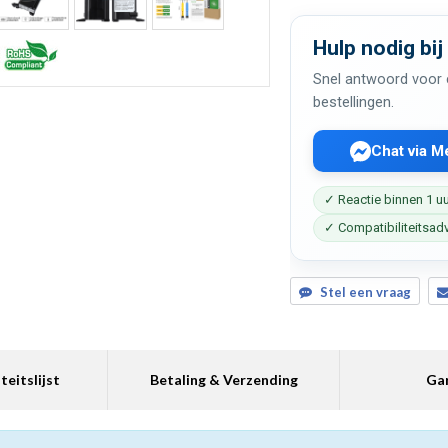
Hulp nodig bij
Snel antwoord voor c
bestellingen.
Chat via 
✓ Reactie binnen 1 u
✓ Compatibiliteitsad
Stel een vraag
teitslijst
Betaling & Verzending
Gar