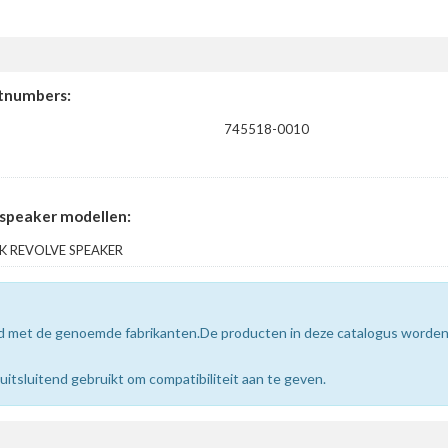
tnumbers:
745518-0010
speaker modellen:
K REVOLVE SPEAKER
erd met de genoemde fabrikanten.De producten in deze catalogus worde
sluitend gebruikt om compatibiliteit aan te geven.