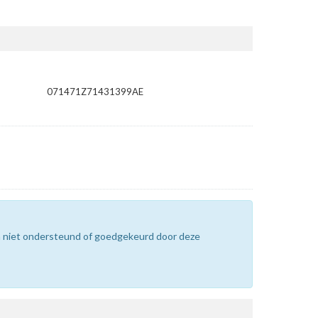
071471Z71431399AE
n niet ondersteund of goedgekeurd door deze