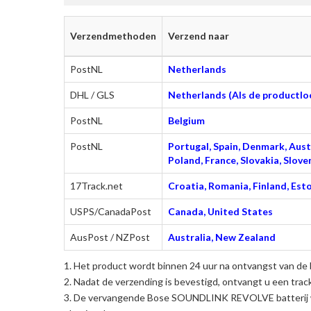
Verzendmethoden
Verzend naar
PostNL
Netherlands
DHL / GLS
Netherlands (Als de productloc
PostNL
Belgium
PostNL
Portugal, Spain, Denmark, Austr
Poland, France, Slovakia, Slo
17Track.net
Croatia, Romania, Finland, Esto
USPS/CanadaPost
Canada, United States
AusPost / NZPost
Australia, New Zealand
Het product wordt binnen 24 uur na ontvangst van de 
Nadat de verzending is bevestigd, ontvangt u een trac
De
vervangende Bose SOUNDLINK REVOLVE batterij