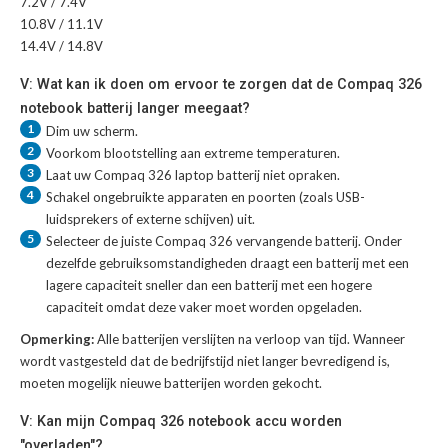
7.2V / 7.4V
10.8V / 11.1V
14.4V / 14.8V
V: Wat kan ik doen om ervoor te zorgen dat de Compaq 326
notebook batterij langer meegaat?
1
Dim uw scherm.
2
Voorkom blootstelling aan extreme temperaturen.
3
Laat uw
Compaq 326 laptop batterij
niet opraken.
4
Schakel ongebruikte apparaten en poorten (zoals USB-
luidsprekers of externe schijven) uit.
5
Selecteer de juiste
Compaq 326 vervangende batterij
. Onder
dezelfde gebruiksomstandigheden draagt een batterij met een
lagere capaciteit sneller dan een batterij met een hogere
capaciteit omdat deze vaker moet worden opgeladen.
Opmerking:
Alle batterijen verslijten na verloop van tijd. Wanneer
wordt vastgesteld dat de bedrijfstijd niet langer bevredigend is,
moeten mogelijk nieuwe batterijen worden gekocht.
V: Kan mijn Compaq 326 notebook accu worden
"overladen"?