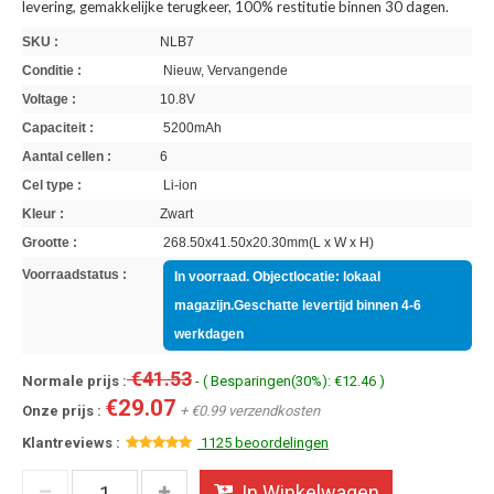
levering, gemakkelijke terugkeer, 100% restitutie binnen 30 dagen.
SKU :
NLB7
Conditie :
Nieuw, Vervangende
Voltage :
10.8V
Capaciteit :
5200mAh
Aantal cellen :
6
Cel type :
Li-ion
Kleur :
Zwart
Grootte :
268.50x41.50x20.30mm(L x W x H)
Voorraadstatus :
In voorraad. Objectlocatie: lokaal
magazijn.Geschatte levertijd binnen 4-6
werkdagen
€41.53
Normale prijs :
- ( Besparingen(30%): €12.46 )
€29.07
Onze prijs :
+ €0.99 verzendkosten
Klantreviews :
1125 beoordelingen
In Winkelwagen