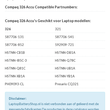
Compaq 326 Accu Compatible Partnumbers:
Compaq 326 Accu's Geschikt voor Laptop modellen:
326
321
587706-131
587706-541
587706-852
592909-721
HSTNN-CB1B
HSTNN-DB1A
HSTNN-I85C-3
HSTNN-Q78C
HSTNN-Q81C
HSTNN-UB1A
HSTNN-XB1A
HSTNN-YB1A
PH09093-CL
Presario CQ321
Disclaimer:
LaptopBatteryShop.nl is niet verbonden aan of gelieerd met de
genoemde fabrikanten.De producten in deze catalogus worden