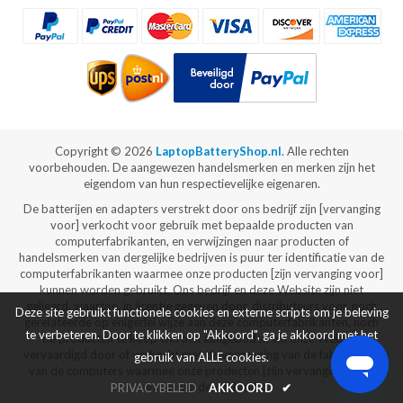
Copyright ©
2026
LaptopBatteryShop.nl
. Alle rechten
voorbehouden. De aangewezen handelsmerken en merken zijn het
eigendom van hun respectievelijke eigenaren.
De batterijen en adapters verstrekt door ons bedrijf zijn [vervanging
voor] verkocht voor gebruik met bepaalde producten van
computerfabrikanten, en verwijzingen naar producten of
handelsmerken van dergelijke bedrijven is puur ter identificatie van de
computerfabrikanten waarmee onze producten [zijn vervanging voor]
kunnen worden gebruikt. Ons bedrijf en deze Website zijn niet
gelieerd, waartoe, in licentie gegeven door, distributeurs voor, noch
Deze site gebruikt functionele cookies en externe scripts om je beleving
gerelateerde op enigerlei wijze aan deze computerfabrikanten, noch
te verbeteren. Door te klikken op "Akkoord", ga je akkoord met het
de producten te koop worden aangeboden via onze Website
vervaardigd door of verkocht met de vergunning van de fabrikanten
gebruik van ALLE cookies.
van de computers waarmee onze producten [zijn vervanging voor]
kunnen worden gebruikt.
PRIVACYBELEID
AKKOORD
✔