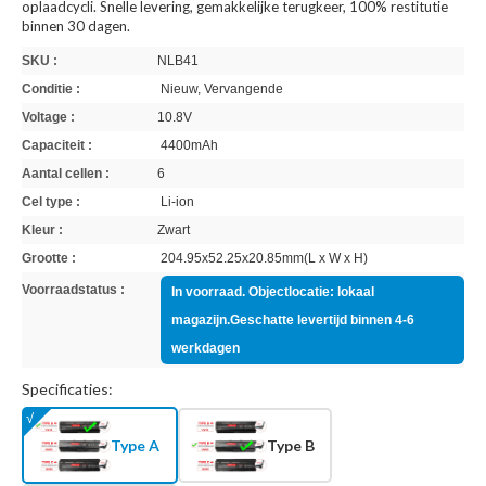
oplaadcycli. Snelle levering, gemakkelijke terugkeer, 100% restitutie
binnen 30 dagen.
SKU :
NLB41
Conditie :
Nieuw, Vervangende
Voltage :
10.8V
Capaciteit :
4400mAh
Aantal cellen :
6
Cel type :
Li-ion
Kleur :
Zwart
Grootte :
204.95x52.25x20.85mm(L x W x H)
Voorraadstatus :
In voorraad. Objectlocatie: lokaal
magazijn.Geschatte levertijd binnen 4-6
werkdagen
Specificaties:
Type A
Type B