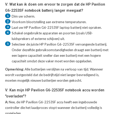
V: Wat kan ik doen om ervoor te zorgen dat de HP Pavilion
G6-2253SF notebook batterij langer meegaat?
1
Dim uw scherm.
2
Voorkom blootstelling aan extreme temperaturen.
3
Laat uw
HP Pavilion G6-2253SF laptop batterij
niet opraken.
4
Schakel ongebruikte apparaten en poorten (zoals USB-
luidsprekers of externe schijven) uit.
5
Selecteer de juiste
HP Pavilion G6-2253SF vervangende batterij
.
Onder dezelfde gebruiksomstandigheden draagt een batterij met
een lagere capaciteit sneller dan een batterij met een hogere
capaciteit omdat deze vaker moet worden opgeladen.
Opmerking:
Alle batterijen verslijten na verloop van tijd. Wanneer
wordt vastgesteld dat de bedrijfstijd niet langer bevredigend is,
moeten mogelijk nieuwe batterijen worden gekocht.
V: Kan mijn HP Pavilion G6-2253SF notebook accu worden
"overladen"?
A:
Nee, de HP Pavilion G6-2253SF accu heeft een ingebouwde
controller die het laadproces stopt wanneer de batterij volledig is
opgeladen.