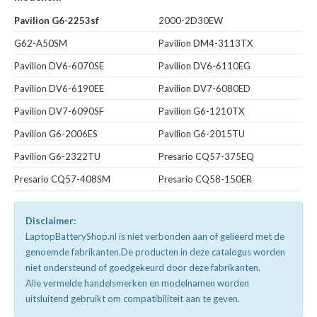
Pavilion G6-2253sf
2000-2D30EW
G62-A50SM
Pavilion DM4-3113TX
Pavilion DV6-6070SE
Pavilion DV6-6110EG
Pavilion DV6-6190EE
Pavilion DV7-6080ED
Pavilion DV7-6090SF
Pavilion G6-1210TX
Pavilion G6-2006ES
Pavilion G6-2015TU
Pavilion G6-2322TU
Presario CQ57-375EQ
Presario CQ57-408SM
Presario CQ58-150ER
Disclaimer:
LaptopBatteryShop.nl is niet verbonden aan of gelieerd met de
genoemde fabrikanten.De producten in deze catalogus worden
niet ondersteund of goedgekeurd door deze fabrikanten.
Alle vermelde handelsmerken en modelnamen worden
uitsluitend gebruikt om compatibiliteit aan te geven.