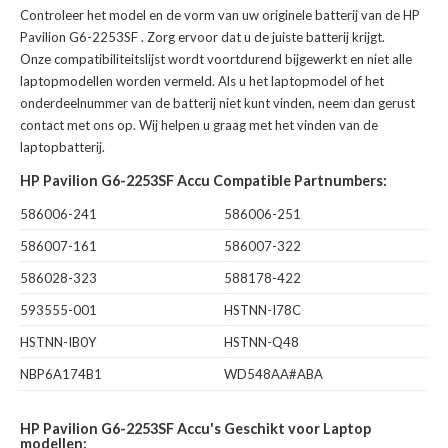
Controleer het model en de vorm van uw originele batterij van de HP
Pavilion G6-2253SF
. Zorg ervoor dat u de juiste batterij krijgt.
Onze compatibiliteitslijst wordt voortdurend bijgewerkt en niet alle
laptopmodellen worden vermeld. Als u het laptopmodel of het
onderdeelnummer van de batterij niet kunt vinden, neem dan gerust
contact met ons op. Wij helpen u graag met het vinden van de
laptopbatterij.
HP Pavilion G6-2253SF Accu Compatible Partnumbers:
586006-241
586006-251
586007-161
586007-322
586028-323
588178-422
593555-001
HSTNN-I78C
HSTNN-IB0Y
HSTNN-Q48
NBP6A174B1
WD548AA#ABA
HP Pavilion G6-2253SF Accu's Geschikt voor Laptop
modellen: