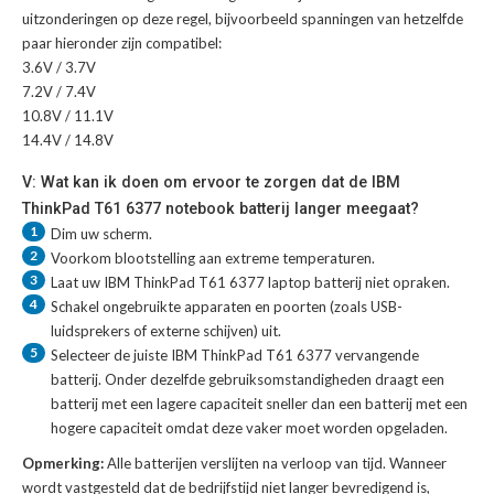
uitzonderingen op deze regel, bijvoorbeeld spanningen van hetzelfde
paar hieronder zijn compatibel:
3.6V / 3.7V
7.2V / 7.4V
10.8V / 11.1V
14.4V / 14.8V
V: Wat kan ik doen om ervoor te zorgen dat de IBM
ThinkPad T61 6377 notebook batterij langer meegaat?
1
Dim uw scherm.
2
Voorkom blootstelling aan extreme temperaturen.
3
Laat uw
IBM ThinkPad T61 6377 laptop batterij
niet opraken.
4
Schakel ongebruikte apparaten en poorten (zoals USB-
luidsprekers of externe schijven) uit.
5
Selecteer de juiste
IBM ThinkPad T61 6377 vervangende
batterij
. Onder dezelfde gebruiksomstandigheden draagt een
batterij met een lagere capaciteit sneller dan een batterij met een
hogere capaciteit omdat deze vaker moet worden opgeladen.
Opmerking:
Alle batterijen verslijten na verloop van tijd. Wanneer
wordt vastgesteld dat de bedrijfstijd niet langer bevredigend is,