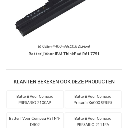
(6 Cellen,4400mAh,10.8V,Li-ion)
(6 Cellen,4400mAh,10.8V,Li-ion)
Batterij Voor IBM ThinkPad R61 7751
Batterij Voor IBM FRU 42T4504
KLANTEN BEKEKEN OOK DEZE PRODUCTEN
Batterij Voor Compaq
Batterij Voor Compaq
PRESARIO 2100AP
Presario X6000 SERIES
Batterij Voor Compaq HSTNN-
Batterij Voor Compaq
DB02
PRESARIO 2111EA