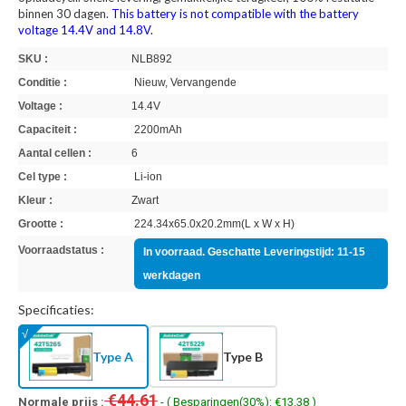
binnen 30 dagen.
This battery is not compatible with the battery
voltage 14.4V and 14.8V.
SKU :
NLB892
Conditie :
Nieuw, Vervangende
Voltage :
14.4V
Capaciteit :
2200mAh
Aantal cellen :
6
Cel type :
Li-ion
Kleur :
Zwart
Grootte :
224.34x65.0x20.2mm(L x W x H)
Voorraadstatus :
In voorraad. Geschatte Leveringstijd: 11-15
werkdagen
Specificaties:
Type A
Type B
€44.61
Normale prijs :
- ( Besparingen(30%): €13.38 )