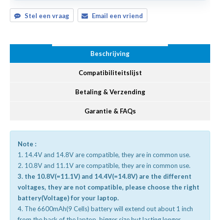
Stel een vraag
Email een vriend
Beschrijving
Compatibiliteitslijst
Betaling & Verzending
Garantie & FAQs
Note :
1. 14.4V and 14.8V are compatible, they are in common use.
2. 10.8V and 11.1V are compatible, they are in common use.
3. the 10.8V(=11.1V) and 14.4V(=14.8V) are the different
voltages, they are not compatible, please choose the right
battery(Voltage) for your laptop.
4. The 6600mAh(9 Cells) battery will extend out about 1 inch
from the back of the laptop, bigger size but lasting longer.