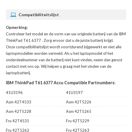
Compatibiliteitslijst
Opmerking:
Controleer het model en de vorm van uw originele batterij van de IBM
ThinkPad T61 6377
. Zorg ervoor dat u de juiste batterij krijgt.
Onze compatibiliteitslijst wordt voortdurend bijgewerkt en niet alle
laptopmodellen worden vermeld. Als u het laptopmodel of het
onderdeelnummer van de batterij niet kunt vinden, neem dan gerust
contact met ons op. Wij helpen u graag met het vinden van de
laptopbatterij.
IBM ThinkPad T61 6377 Accu Compatible Partnumbers:
41U3196
41U3197
Asm 42T4533
Asm 42T5226
Asm 42T5228
Asm 42T5265
Fru 42T4531
Fru 42T5229
Fru 42T5262
Fru 42T5263