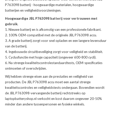
P763098 batterij
- hoogwaardige materialen, hoogwaardige
batterijen en veiligheidsvoorzieningen.
Hoogwaardige JBL P763098 batterij voor vertrouwen met
gebruik.
Nieuwe batterij en is afkomstig van een professionele fabrikant.
100% OEM-compatibel met de
originele JBL P763098 accu
.
A grade batterij zorgt voor snel opladen en een langere levensduur
van de batterij.
Ingebouwde circuitbeveiliging zorgt voor veiligheid en stabiliteit.
Cyclusfunctie met hoge capaciteit (ongeveer 600-800 cycli).
Na strenge kwaliteitscontrolestandaardtests, OEM-specificaties
ontmoeten of overschrijden.
Wij hebben strenge eisen aan de prestaties en veiligheid van
producten. De
JBL P763098 accu
moet een aantal strenge
kwaliteitscontroles en veiligheidstests ondergaan. Bovendien wordt
de
JBL P763098-vervangende batterij
rechtstreeks op
laptopbatteryshop.nl verkocht en kost daarom ongeveer 20-50%
minder dan andere tussenpersonen en fysieke winkels.