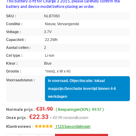
This battery is fit for Charge 3 2015, please carefully confirm the
battery and device model before placing an order.
SKU :
NLB7060
Conditie :
Nieuw, Vervangende
Voltage :
3.7V
Capaciteit :
22.2Wh
Aantal cellen :
2
Cel type :
Li-ion
Kleur :
Blue
Grootte :
*mm(L x W x H)
Voorraadstatus :
In voorraad. Objectlocatie: lokaal
magazijn.Geschatte levertijd binnen 4-6
werkdagen
€31.90
Normale prijs :
- ( Besparingen(30%): €9.57 )
€22.33
Onze prijs :
+ €0.99 verzendkosten
Klantreviews :
1125 beoordelingen