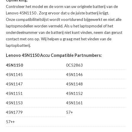
Controleer het model en de vorm van uw originele batterij van de
Lenovo 45N1150
. Zorg ervoor dat u de juiste batterij krijgt.
Onze compatibiliteitslijst wordt voortdurend bijgewerkt en niet alle
laptopmodellen worden vermeld. Als u het laptopmodel of het
onderdeelnummer van de batterij niet kunt vinden, neem dan gerust
contact met ons op. Wij helpen u graag met het vinden van de
laptopbatterij.
Lenovo 45N1150 Accu Compatible Partnumbers:
45N1150
0C52863
45N1145
45N1146
45N1147
45N1148
45N1151
45N1152
45N1153
45N1161
45N1779
57+
57++