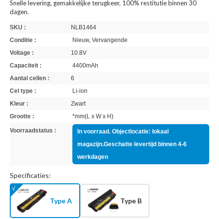
Snelle levering, gemakkelijke terugkeer, 100% restitutie binnen 30
dagen.
SKU :
NLB1464
Conditie :
Nieuw, Vervangende
Voltage :
10.8V
Capaciteit :
4400mAh
Aantal cellen :
6
Cel type :
Li-ion
Kleur :
Zwart
Grootte :
*mm(L x W x H)
Voorraadstatus :
In voorraad. Objectlocatie: lokaal
magazijn.Geschatte levertijd binnen 4-6
werkdagen
Specificaties:
Type A
Type B