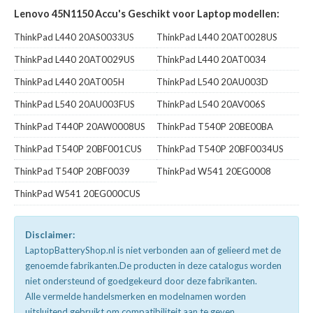
Lenovo 45N1150 Accu's Geschikt voor Laptop modellen:
ThinkPad L440 20AS0033US
ThinkPad L440 20AT0028US
ThinkPad L440 20AT0029US
ThinkPad L440 20AT0034
ThinkPad L440 20AT005H
ThinkPad L540 20AU003D
ThinkPad L540 20AU003FUS
ThinkPad L540 20AV006S
ThinkPad T440P 20AW0008US
ThinkPad T540P 20BE00BA
ThinkPad T540P 20BF001CUS
ThinkPad T540P 20BF0034US
ThinkPad T540P 20BF0039
ThinkPad W541 20EG0008
ThinkPad W541 20EG000CUS
Disclaimer:
LaptopBatteryShop.nl is niet verbonden aan of gelieerd met de
genoemde fabrikanten.De producten in deze catalogus worden
niet ondersteund of goedgekeurd door deze fabrikanten.
Alle vermelde handelsmerken en modelnamen worden
uitsluitend gebruikt om compatibiliteit aan te geven.