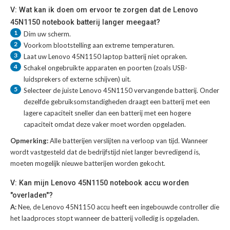
V: Wat kan ik doen om ervoor te zorgen dat de Lenovo
45N1150 notebook batterij langer meegaat?
1
Dim uw scherm.
2
Voorkom blootstelling aan extreme temperaturen.
3
Laat uw
Lenovo 45N1150 laptop batterij
niet opraken.
4
Schakel ongebruikte apparaten en poorten (zoals USB-
luidsprekers of externe schijven) uit.
5
Selecteer de juiste
Lenovo 45N1150 vervangende batterij
. Onder
dezelfde gebruiksomstandigheden draagt een batterij met een
lagere capaciteit sneller dan een batterij met een hogere
capaciteit omdat deze vaker moet worden opgeladen.
Opmerking:
Alle batterijen verslijten na verloop van tijd. Wanneer
wordt vastgesteld dat de bedrijfstijd niet langer bevredigend is,
moeten mogelijk nieuwe batterijen worden gekocht.
V: Kan mijn Lenovo 45N1150 notebook accu worden
"overladen"?
A:
Nee, de Lenovo 45N1150 accu heeft een ingebouwde controller die
het laadproces stopt wanneer de batterij volledig is opgeladen.