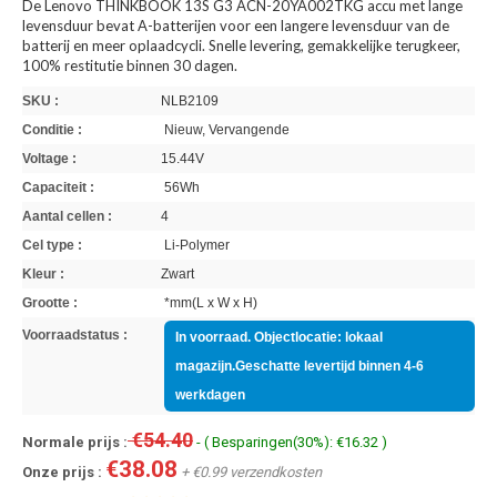
De Lenovo THINKBOOK 13S G3 ACN-20YA002TKG accu met lange
levensduur bevat A-batterijen voor een langere levensduur van de
batterij en meer oplaadcycli. Snelle levering, gemakkelijke terugkeer,
100% restitutie binnen 30 dagen.
SKU :
NLB2109
Conditie :
Nieuw, Vervangende
Voltage :
15.44V
Capaciteit :
56Wh
Aantal cellen :
4
Cel type :
Li-Polymer
Kleur :
Zwart
Grootte :
*mm(L x W x H)
Voorraadstatus :
In voorraad. Objectlocatie: lokaal
magazijn.Geschatte levertijd binnen 4-6
werkdagen
€54.40
Normale prijs :
- ( Besparingen(30%): €16.32 )
€38.08
Onze prijs :
+ €0.99 verzendkosten