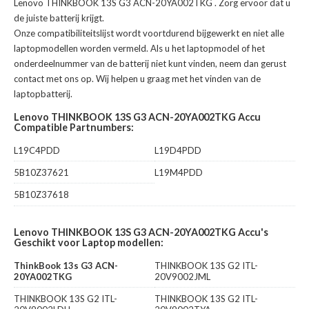
Lenovo THINKBOOK 13S G3 ACN-20YA002TKG
. Zorg ervoor dat u
de juiste batterij krijgt.
Onze compatibiliteitslijst wordt voortdurend bijgewerkt en niet alle
laptopmodellen worden vermeld. Als u het laptopmodel of het
onderdeelnummer van de batterij niet kunt vinden, neem dan gerust
contact met ons op. Wij helpen u graag met het vinden van de
laptopbatterij.
Lenovo THINKBOOK 13S G3 ACN-20YA002TKG Accu
Compatible Partnumbers:
L19C4PDD
L19D4PDD
5B10Z37621
L19M4PDD
5B10Z37618
Lenovo THINKBOOK 13S G3 ACN-20YA002TKG Accu's
Geschikt voor Laptop modellen:
ThinkBook 13s G3 ACN-
THINKBOOK 13S G2 ITL-
20YA002TKG
20V9002JML
THINKBOOK 13S G2 ITL-
THINKBOOK 13S G2 ITL-