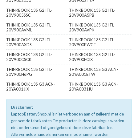
20V9002LDU
20V9002TYA
THINKBOOK 13S G2 ITL-
THINKBOOK 13S G2 ITL-
20V9005SSC
20V900A5PB
THINKBOOK 13S G2 ITL-
THINKBOOK 13S G2 ITL-
20V900AVML
20V900AVPK
THINKBOOK 13S G2 ITL-
THINKBOOK 13S G2 ITL-
20V900AXDS
20V900BWGE
THINKBOOK 13S G2 ITL-
THINKBOOK 13S G2 ITL-
20V900CSCK
20V900FCIX
THINKBOOK 13S G2 ITL-
THINKBOOK 13S G3 ACN-
20V900H6PG
20YA001ETW
THINKBOOK 13S G3 ACN-
THINKBOOK 13S G3 ACN-
20YA001JIX
20YA0031IU
Disclaimer:
LaptopBatteryShop.nl is niet verbonden aan of gelieerd met de
genoemde fabrikanten.De producten in deze catalogus worden
niet ondersteund of goedgekeurd door deze fabrikanten.
Alle vermelde handelsmerken en modelnamen worden