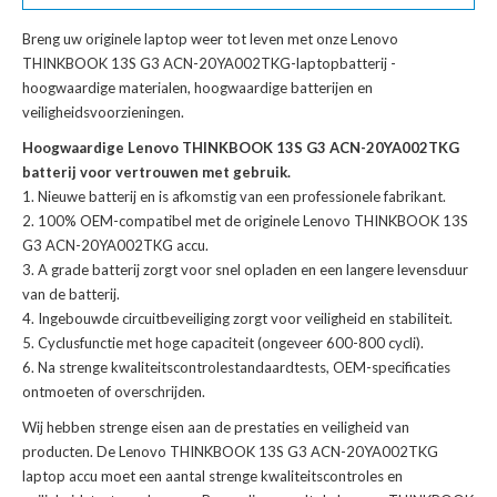
Breng uw originele laptop weer tot leven met onze
Lenovo
THINKBOOK 13S G3 ACN-20YA002TKG-laptopbatterij
-
hoogwaardige materialen, hoogwaardige batterijen en
veiligheidsvoorzieningen.
Hoogwaardige Lenovo THINKBOOK 13S G3 ACN-20YA002TKG
batterij voor vertrouwen met gebruik.
Nieuwe batterij en is afkomstig van een professionele fabrikant.
100% OEM-compatibel met de
originele Lenovo THINKBOOK 13S
G3 ACN-20YA002TKG accu
.
A grade batterij zorgt voor snel opladen en een langere levensduur
van de batterij.
Ingebouwde circuitbeveiliging zorgt voor veiligheid en stabiliteit.
Cyclusfunctie met hoge capaciteit (ongeveer 600-800 cycli).
Na strenge kwaliteitscontrolestandaardtests, OEM-specificaties
ontmoeten of overschrijden.
Wij hebben strenge eisen aan de prestaties en veiligheid van
producten. De
Lenovo THINKBOOK 13S G3 ACN-20YA002TKG
laptop accu
moet een aantal strenge kwaliteitscontroles en