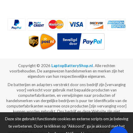
Copyright ©
2026
LaptopBatteryShop.nl
. Alle rechten
voorbehouden. De aangewezen handelsmerken en merken zijn het
eigendom van hun respectievelijke eigenaren.
De batterijen en adapters verstrekt door ons bedrijf zijn [vervanging
voor] verkocht voor gebruik met bepaalde producten van
computerfabrikanten, en verwijzingen naar producten of
handelsmerken van dergelijke bedrijven is puur ter identificatie van de
computerfabrikanten waarmee onze producten [zijn vervanging voor]
kunnen worden gebruikt. Ons bedrijf en deze Website zijn niet
gelieerd, waartoe, in licentie gegeven door, distributeurs voor, noch
Deze site gebruikt functionele cookies en externe scripts om je beleving
gerelateerde op enigerlei wijze aan deze computerfabrikanten, noch
te verbeteren. Door te klikken op "Akkoord", ga je akkoord met het
de producten te koop worden aangeboden via onze Website
vervaardigd door of verkocht met de vergunning van de fabrikanten