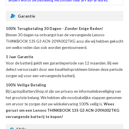
anders wordt de bestelling verzonden naar je PayPal-adres.
Garantie
100% Terugbetaling 30 Dagen - Zonder Enige Reden!
Binnen 30 dagen na ontvangst kan de
vervangende Lenovo
THINKBOOK 13S G3 ACN-20YA002TKG accu
die wij hebben gekocht
om welke reden dan ook worden geretourneerd.
1 Jaar Garantie
Voor de
batterij
geldt een garantieperiode van 12 maanden. Bij een
defect veroorzaakt door een kwaliteitsprobleem binnen deze periode
zorgen wij voor een vervangende batterij.
100% Veilige Betaling
Bij LaptopBatteryShop.nl zijn uw privacy en informatiebeveiliging van
het grootste belang. We hebben alle noodzakelijke stappen genomen
om ervoor te zorgen dat uw winkelervaring 100% veilig is.
Wees
gerust om een Lenovo THINKBOOK 13S G3 ACN-20YA002TKG
vervangende batterij te kopen!