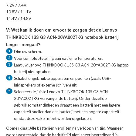
7.2V / 7.4V
10.8V / 11.1V
14.4V / 14.8V
V: Wat kan ik doen om ervoor te zorgen dat de Lenovo
THINKBOOK 13S G3 ACN-20YA002TKG notebook batterij
langer meegaat?
1
Dim uw scherm.
2
Voorkom blootstelling aan extreme temperaturen.
3
Laat uw
Lenovo THINKBOOK 13S G3 ACN-20YA002TKG laptop
batterij
niet opraken.
4
Schakel ongebruikte apparaten en poorten (zoals USB-
luidsprekers of externe schijven) uit.
5
Selecteer de juiste
Lenovo THINKBOOK 13S G3 ACN-
20YA002TKG vervangende batterij
. Onder dezelfde
gebruiksomstandigheden draagt een batterij met een lagere
capaciteit sneller dan een batterij met een hogere capaciteit
omdat deze vaker moet worden opgeladen.
Opmerking:
Alle batterijen verslijten na verloop van tijd. Wanneer
wordt vastgesteld dat de bedrijfstijd niet langer bevredigend is,