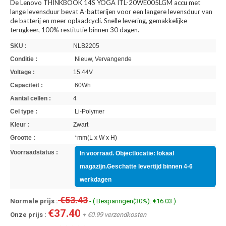
De Lenovo THINKBOOK 14S YOGA ITL-20WE005LGM accu met
lange levensduur bevat A-batterijen voor een langere levensduur van
de batterij en meer oplaadcycli. Snelle levering, gemakkelijke
terugkeer, 100% restitutie binnen 30 dagen.
SKU :
NLB2205
Conditie :
Nieuw, Vervangende
Voltage :
15.44V
Capaciteit :
60Wh
Aantal cellen :
4
Cel type :
Li-Polymer
Kleur :
Zwart
Grootte :
*mm(L x W x H)
Voorraadstatus :
In voorraad. Objectlocatie: lokaal
magazijn.Geschatte levertijd binnen 4-6
werkdagen
€53.43
Normale prijs :
- ( Besparingen(30%): €16.03 )
€37.40
Onze prijs :
+ €0.99 verzendkosten