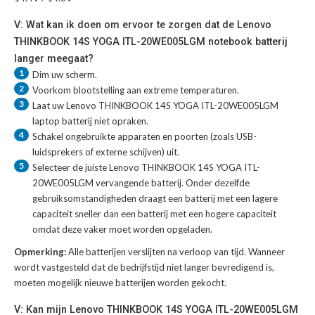
V: Wat kan ik doen om ervoor te zorgen dat de Lenovo
THINKBOOK 14S YOGA ITL-20WE005LGM notebook batterij
langer meegaat?
1
Dim uw scherm.
2
Voorkom blootstelling aan extreme temperaturen.
3
Laat uw
Lenovo THINKBOOK 14S YOGA ITL-20WE005LGM
laptop batterij
niet opraken.
4
Schakel ongebruikte apparaten en poorten (zoals USB-
luidsprekers of externe schijven) uit.
5
Selecteer de juiste
Lenovo THINKBOOK 14S YOGA ITL-
20WE005LGM vervangende batterij
. Onder dezelfde
gebruiksomstandigheden draagt een batterij met een lagere
capaciteit sneller dan een batterij met een hogere capaciteit
omdat deze vaker moet worden opgeladen.
Opmerking:
Alle batterijen verslijten na verloop van tijd. Wanneer
wordt vastgesteld dat de bedrijfstijd niet langer bevredigend is,
moeten mogelijk nieuwe batterijen worden gekocht.
V: Kan mijn Lenovo THINKBOOK 14S YOGA ITL-20WE005LGM