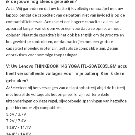
ik de jouwe nog steeds gebruiken?
A:
Ja. Wij garanderen dat uw batterij is volledig compatibel met uw
laptop, omdat de capaciteit van de batterij niet van invloed is op de
compatibiliteit ervan. Accu's met een hogere capaciteit zullen uw
apparaat langer van stroom voorzien voordat u ze opnieuw moet
opladen. Naast de capaciteit is het ook belangrijk om de grootte en
het gewicht te controleren, omdat batterijen met een grotere
capaciteit mogelijk groter zijn, zelfs als ze compatibel zijn. Ze zijn
onpraktisch voor sommige toepassingen.
V: Uw Lenovo THINKBOOK 14S YOGA ITL-20WE005LGM accu
heeft verschillende voltages voor mijn batterij. Kan ik deze
gebruiken?
A:
Selecteer bij het vervangen van de laptopbatterij altijd de batterij
met hetzelfde voltage als het origineel. Er zijn echter enkele
uitzonderingen op deze regel, bijvoorbeeld spanningen van hetzelfde
paar hieronder zijn compatibel:
3.6V / 3.7V
7.2V / 7.4V
10.8V / 11.1V
14.4V / 14.8V