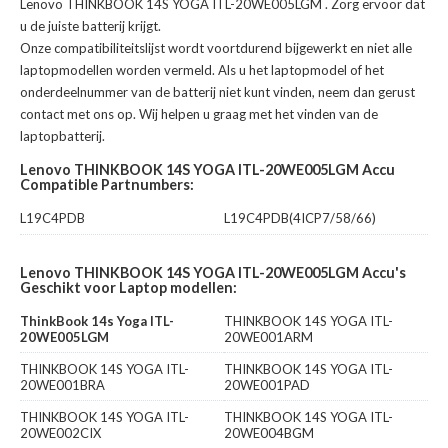
Lenovo THINKBOOK 14S YOGA ITL-20WE005LGM
. Zorg ervoor dat
u de juiste batterij krijgt.
Onze compatibiliteitslijst wordt voortdurend bijgewerkt en niet alle
laptopmodellen worden vermeld. Als u het laptopmodel of het
onderdeelnummer van de batterij niet kunt vinden, neem dan gerust
contact met ons op. Wij helpen u graag met het vinden van de
laptopbatterij.
Lenovo THINKBOOK 14S YOGA ITL-20WE005LGM Accu
Compatible Partnumbers:
L19C4PDB
L19C4PDB(4ICP7/58/66)
Lenovo THINKBOOK 14S YOGA ITL-20WE005LGM Accu's
Geschikt voor Laptop modellen:
ThinkBook 14s Yoga ITL-
THINKBOOK 14S YOGA ITL-
20WE005LGM
20WE001ARM
THINKBOOK 14S YOGA ITL-
THINKBOOK 14S YOGA ITL-
20WE001BRA
20WE001PAD
THINKBOOK 14S YOGA ITL-
THINKBOOK 14S YOGA ITL-
20WE002CIX
20WE004BGM