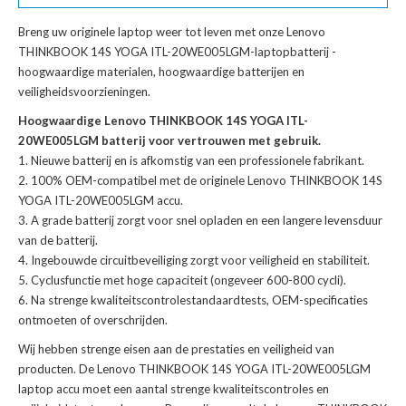
Breng uw originele laptop weer tot leven met onze
Lenovo
THINKBOOK 14S YOGA ITL-20WE005LGM-laptopbatterij
-
hoogwaardige materialen, hoogwaardige batterijen en
veiligheidsvoorzieningen.
Hoogwaardige Lenovo THINKBOOK 14S YOGA ITL-
20WE005LGM batterij voor vertrouwen met gebruik.
Nieuwe batterij en is afkomstig van een professionele fabrikant.
100% OEM-compatibel met de
originele Lenovo THINKBOOK 14S
YOGA ITL-20WE005LGM accu
.
A grade batterij zorgt voor snel opladen en een langere levensduur
van de batterij.
Ingebouwde circuitbeveiliging zorgt voor veiligheid en stabiliteit.
Cyclusfunctie met hoge capaciteit (ongeveer 600-800 cycli).
Na strenge kwaliteitscontrolestandaardtests, OEM-specificaties
ontmoeten of overschrijden.
Wij hebben strenge eisen aan de prestaties en veiligheid van
producten. De
Lenovo THINKBOOK 14S YOGA ITL-20WE005LGM
laptop accu
moet een aantal strenge kwaliteitscontroles en