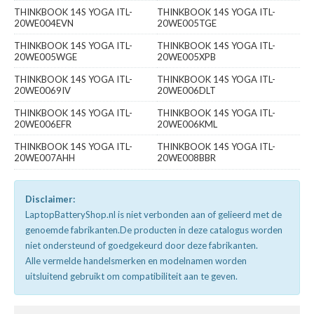
THINKBOOK 14S YOGA ITL-
THINKBOOK 14S YOGA ITL-
20WE004EVN
20WE005TGE
THINKBOOK 14S YOGA ITL-
THINKBOOK 14S YOGA ITL-
20WE005WGE
20WE005XPB
THINKBOOK 14S YOGA ITL-
THINKBOOK 14S YOGA ITL-
20WE0069IV
20WE006DLT
THINKBOOK 14S YOGA ITL-
THINKBOOK 14S YOGA ITL-
20WE006EFR
20WE006KML
THINKBOOK 14S YOGA ITL-
THINKBOOK 14S YOGA ITL-
20WE007AHH
20WE008BBR
Disclaimer:
LaptopBatteryShop.nl is niet verbonden aan of gelieerd met de
genoemde fabrikanten.De producten in deze catalogus worden
niet ondersteund of goedgekeurd door deze fabrikanten.
Alle vermelde handelsmerken en modelnamen worden
uitsluitend gebruikt om compatibiliteit aan te geven.