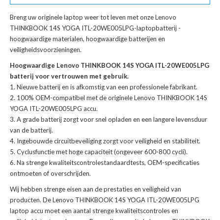
Breng uw originele laptop weer tot leven met onze
Lenovo
THINKBOOK 14S YOGA ITL-20WE005LPG-laptopbatterij
-
hoogwaardige materialen, hoogwaardige batterijen en
veiligheidsvoorzieningen.
Hoogwaardige Lenovo THINKBOOK 14S YOGA ITL-20WE005LPG
batterij voor vertrouwen met gebruik.
Nieuwe batterij en is afkomstig van een professionele fabrikant.
100% OEM-compatibel met de
originele Lenovo THINKBOOK 14S
YOGA ITL-20WE005LPG accu
.
A grade batterij zorgt voor snel opladen en een langere levensduur
van de batterij.
Ingebouwde circuitbeveiliging zorgt voor veiligheid en stabiliteit.
Cyclusfunctie met hoge capaciteit (ongeveer 600-800 cycli).
Na strenge kwaliteitscontrolestandaardtests, OEM-specificaties
ontmoeten of overschrijden.
Wij hebben strenge eisen aan de prestaties en veiligheid van
producten. De
Lenovo THINKBOOK 14S YOGA ITL-20WE005LPG
laptop accu
moet een aantal strenge kwaliteitscontroles en