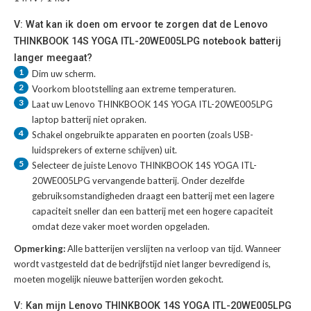
V: Wat kan ik doen om ervoor te zorgen dat de Lenovo
THINKBOOK 14S YOGA ITL-20WE005LPG notebook batterij
langer meegaat?
1
Dim uw scherm.
2
Voorkom blootstelling aan extreme temperaturen.
3
Laat uw
Lenovo THINKBOOK 14S YOGA ITL-20WE005LPG
laptop batterij
niet opraken.
4
Schakel ongebruikte apparaten en poorten (zoals USB-
luidsprekers of externe schijven) uit.
5
Selecteer de juiste
Lenovo THINKBOOK 14S YOGA ITL-
20WE005LPG vervangende batterij
. Onder dezelfde
gebruiksomstandigheden draagt een batterij met een lagere
capaciteit sneller dan een batterij met een hogere capaciteit
omdat deze vaker moet worden opgeladen.
Opmerking:
Alle batterijen verslijten na verloop van tijd. Wanneer
wordt vastgesteld dat de bedrijfstijd niet langer bevredigend is,
moeten mogelijk nieuwe batterijen worden gekocht.
V: Kan mijn Lenovo THINKBOOK 14S YOGA ITL-20WE005LPG