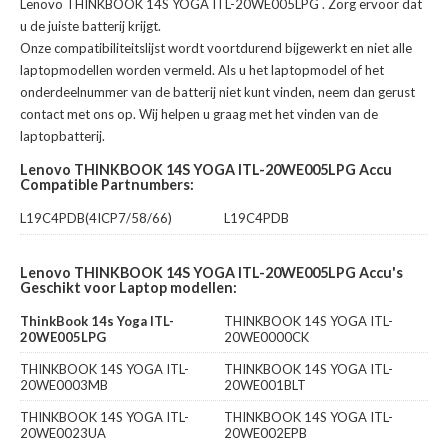
Lenovo THINKBOOK 14S YOGA ITL-20WE005LPG
. Zorg ervoor dat
u de juiste batterij krijgt.
Onze compatibiliteitslijst wordt voortdurend bijgewerkt en niet alle
laptopmodellen worden vermeld. Als u het laptopmodel of het
onderdeelnummer van de batterij niet kunt vinden, neem dan gerust
contact met ons op. Wij helpen u graag met het vinden van de
laptopbatterij.
Lenovo THINKBOOK 14S YOGA ITL-20WE005LPG Accu
Compatible Partnumbers:
L19C4PDB(4ICP7/58/66)
L19C4PDB
Lenovo THINKBOOK 14S YOGA ITL-20WE005LPG Accu's
Geschikt voor Laptop modellen:
ThinkBook 14s Yoga ITL-
THINKBOOK 14S YOGA ITL-
20WE005LPG
20WE0000CK
THINKBOOK 14S YOGA ITL-
THINKBOOK 14S YOGA ITL-
20WE0003MB
20WE001BLT
THINKBOOK 14S YOGA ITL-
THINKBOOK 14S YOGA ITL-
20WE0023UA
20WE002EPB