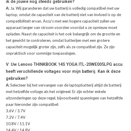
ik de jouwe nog steeds gebruiken?
A:
Ja. Wij garanderen dat uw batterij is volledig compatibel met uw
laptop, omdat de capaciteit van de batterij niet van invloed is op de
compatibiliteit ervan. Accu's met een hogere capaciteit zullen uw
apparaat langer van stroom voorzien voordat u ze opnieuw moet
opladen. Naast de capaciteit is het ook belangrijk om de grootte en
het gewicht te controleren, omdat batterijen met een grotere
capaciteit mogelijk groter zijn, zelfs als ze compatibel zijn. Ze zijn
onpraktisch voor sommige toepassingen.
V: Uw Lenovo THINKBOOK 14S YOGA ITL-20WE005LPG accu
heeft verschillende voltages voor mijn batterij. Kan ik deze
gebruiken?
A:
Selecteer bij het vervangen van de laptopbatterij altijd de batterij
met hetzelfde voltage als het origineel. Er zijn echter enkele
uitzonderingen op deze regel, bijvoorbeeld spanningen van hetzelfde
paar hieronder zijn compatibel:
3.6V / 3.7V
7.2V / 7.4V
10.8V / 11.1V
14.4V / 14.8V