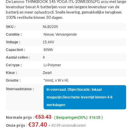
De Lenovo THINKBOOK 14S YOGA ITL-20WE005LPG accu met lange
levensduur bevat A-batterijen voor een langere levensduur van de
batterij en meer oplaadcycli. Snelle levering, gemakkelijke terugkeer,
100% restitutie binnen 30 dagen.
SKU :
NLB2205
Conditie :
Nieuw, Vervangende
Voltage :
15.44V
Capaciteit :
60Wh
Aantal cellen :
4
Cel type :
Li-Polymer
Kleur :
Zwart
Grootte :
*mm(L x W x H)
Voorraadstatus :
In voorraad. Objectlocatie: lokaal
magazijn.Geschatte levertijd binnen 4-6
werkdagen
€53.43
Normale prijs :
- ( Besparingen(30%): €16.03 )
€37.40
Onze prijs :
+ €0.99 verzendkosten