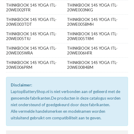
THINKBOOK 14S YOGA ITL-
THINKBOOK 14S YOGA ITL-
20WE002FFR
20WE003NKG
THINKBOOK 14S YOGA ITL-
THINKBOOK 14S YOGA ITL-
20WE003TDT
20WE005BMH
THINKBOOK 14S YOGA ITL-
THINKBOOK 14S YOGA ITL-
20WE005TIU
20WE005TRM
THINKBOOK 14S YOGA ITL-
THINKBOOK 14S YOGA ITL-
20WE005WRA
20WE006HFR
THINKBOOK 14S YOGA ITL-
THINKBOOK 14S YOGA ITL-
20WE006PRM
20WE0084BM
Disclaimer:
LaptopBatteryShop.nl is niet verbonden aan of gelieerd met de
genoemde fabrikanten.De producten in deze catalogus worden
niet ondersteund of goedgekeurd door deze fabrikanten.
Alle vermelde handelsmerken en modelnamen worden
uitsluitend gebruikt om compatibiliteit aan te geven.