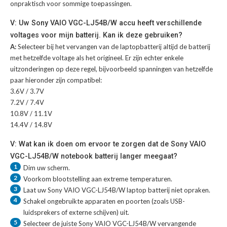
onpraktisch voor sommige toepassingen.
V: Uw Sony VAIO VGC-LJ54B/W accu heeft verschillende
voltages voor mijn batterij. Kan ik deze gebruiken?
A:
Selecteer bij het vervangen van de laptopbatterij altijd de batterij
met hetzelfde voltage als het origineel. Er zijn echter enkele
uitzonderingen op deze regel, bijvoorbeeld spanningen van hetzelfde
paar hieronder zijn compatibel:
3.6V / 3.7V
7.2V / 7.4V
10.8V / 11.1V
14.4V / 14.8V
V: Wat kan ik doen om ervoor te zorgen dat de Sony VAIO
VGC-LJ54B/W notebook batterij langer meegaat?
1
Dim uw scherm.
2
Voorkom blootstelling aan extreme temperaturen.
3
Laat uw
Sony VAIO VGC-LJ54B/W laptop batterij
niet opraken.
4
Schakel ongebruikte apparaten en poorten (zoals USB-
luidsprekers of externe schijven) uit.
5
Selecteer de juiste
Sony VAIO VGC-LJ54B/W vervangende