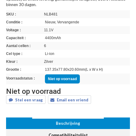
binnen 30 dagen.
SKU :
NLB481
Conditie :
Nieuw, Vervangende
Voltage :
11.1V
Capaciteit :
4400mAh
Aantal cellen :
6
Cel type :
Li-ion
Kleur :
Zilver
Grootte :
137.35x77.80x20.60mm(L x W x H)
Voorraadstatus :
Niet op voorraad
Niet op voorraad
Stel een vraag
Email een vriend
Beschrijving
Compatibiliteitslijst