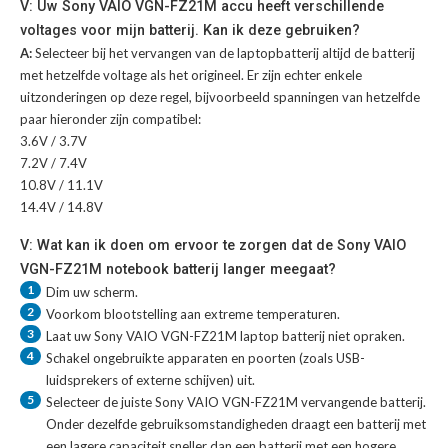
V: Uw Sony VAIO VGN-FZ21M accu heeft verschillende
voltages voor mijn batterij. Kan ik deze gebruiken?
A:
Selecteer bij het vervangen van de laptopbatterij altijd de batterij
met hetzelfde voltage als het origineel. Er zijn echter enkele
uitzonderingen op deze regel, bijvoorbeeld spanningen van hetzelfde
paar hieronder zijn compatibel:
3.6V / 3.7V
7.2V / 7.4V
10.8V / 11.1V
14.4V / 14.8V
V: Wat kan ik doen om ervoor te zorgen dat de Sony VAIO
VGN-FZ21M notebook batterij langer meegaat?
1
Dim uw scherm.
2
Voorkom blootstelling aan extreme temperaturen.
3
Laat uw
Sony VAIO VGN-FZ21M laptop batterij
niet opraken.
4
Schakel ongebruikte apparaten en poorten (zoals USB-
luidsprekers of externe schijven) uit.
5
Selecteer de juiste
Sony VAIO VGN-FZ21M vervangende batterij
.
Onder dezelfde gebruiksomstandigheden draagt een batterij met
een lagere capaciteit sneller dan een batterij met een hogere