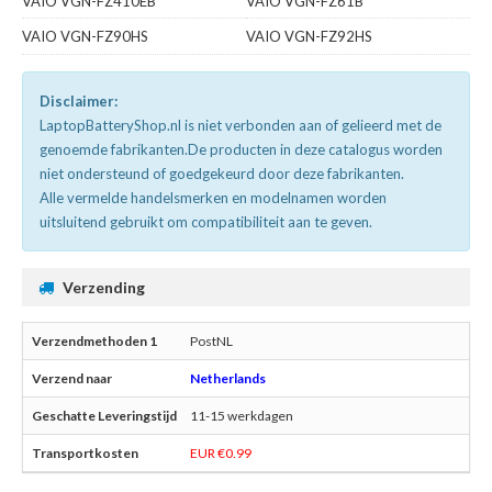
VAIO VGN-FZ410EB
VAIO VGN-FZ61B
VAIO VGN-FZ90HS
VAIO VGN-FZ92HS
Disclaimer:
LaptopBatteryShop.nl is niet verbonden aan of gelieerd met de
genoemde fabrikanten.De producten in deze catalogus worden
niet ondersteund of goedgekeurd door deze fabrikanten.
Alle vermelde handelsmerken en modelnamen worden
uitsluitend gebruikt om compatibiliteit aan te geven.
Verzending
PostNL
Netherlands
11-15 werkdagen
EUR €0.99