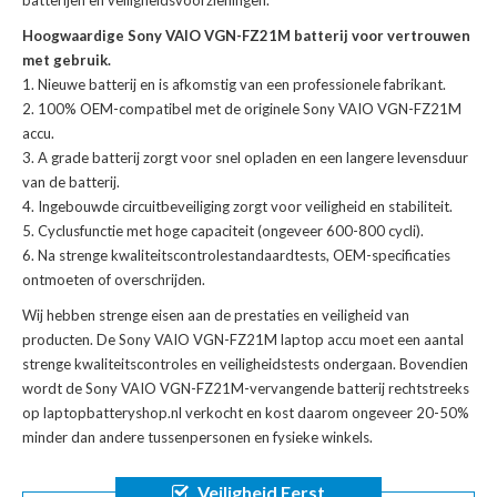
batterijen en veiligheidsvoorzieningen.
Hoogwaardige Sony VAIO VGN-FZ21M batterij voor vertrouwen
met gebruik.
Nieuwe batterij en is afkomstig van een professionele fabrikant.
100% OEM-compatibel met de
originele Sony VAIO VGN-FZ21M
accu
.
A grade batterij zorgt voor snel opladen en een langere levensduur
van de batterij.
Ingebouwde circuitbeveiliging zorgt voor veiligheid en stabiliteit.
Cyclusfunctie met hoge capaciteit (ongeveer 600-800 cycli).
Na strenge kwaliteitscontrolestandaardtests, OEM-specificaties
ontmoeten of overschrijden.
Wij hebben strenge eisen aan de prestaties en veiligheid van
producten. De
Sony VAIO VGN-FZ21M laptop accu
moet een aantal
strenge kwaliteitscontroles en veiligheidstests ondergaan. Bovendien
wordt de
Sony VAIO VGN-FZ21M-vervangende batterij
rechtstreeks
op laptopbatteryshop.nl verkocht en kost daarom ongeveer 20-50%
minder dan andere tussenpersonen en fysieke winkels.
Veiligheid Eerst