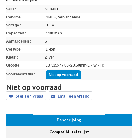
SKU :
NLB481
Conditie :
Nieuw, Vervangende
Voltage :
11.1V
Capaciteit :
4400mAh
Aantal cellen :
6
Cel type :
Li-ion
Kleur :
Zilver
Grootte :
137.35x77.80x20.60mm(L x W x H)
Voorraadstatus :
Niet op voorraad
Niet op voorraad
Stel een vraag
Email een vriend
Beschrijving
Compatibiliteitslijst