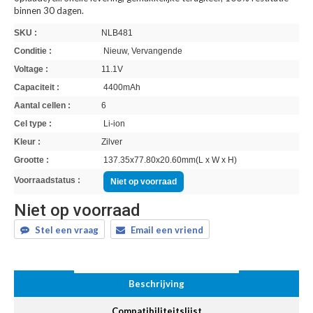
binnen 30 dagen.
SKU :
NLB481
Conditie :
Nieuw, Vervangende
Voltage :
11.1V
Capaciteit :
4400mAh
Aantal cellen :
6
Cel type :
Li-ion
Kleur :
Zilver
Grootte :
137.35x77.80x20.60mm(L x W x H)
Voorraadstatus :
Niet op voorraad
Niet op voorraad
Stel een vraag
Email een vriend
Beschrijving
Compatibiliteitslijst