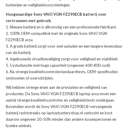
batterijen en veiligheidsvoorzieningen.
Hoogwaardige Sony VAIO VGN-FZ290ECB batterij voor
vertrouwen met gebruik.
Nieuwe batterij en is afkomstig van een professionele fabrikant.
100% OEM-compatibel met de
originele Sony VAIO VGN-
FZ290ECB accu
.
A grade batterij zorgt voor snel opladen en een langere levensduur
van de batterij.
Ingebouwde circuitbeveiliging zorgt voor veiligheid en stabiliteit.
Cyclusfunctie met hoge capaciteit (ongeveer 600-800 cycli).
Na strenge kwaliteitscontrolestandaardtests, OEM-specificaties
ontmoeten of overschrijden.
Wij hebben strenge eisen aan de prestaties en veiligheid van
producten. De
Sony VAIO VGN-FZ290ECB laptop accu
moet een
aantal strenge kwaliteitscontroles en veiligheidstests ondergaan.
Bovendien wordt de
Sony VAIO VGN-FZ290ECB-vervangende
batterij
rechtstreeks op laptopbatteryshop.nl verkocht en kost
daarom ongeveer 20-50% minder dan andere tussenpersonen en
fysieke winkels.