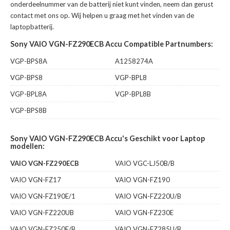
onderdeelnummer van de batterij niet kunt vinden, neem dan gerust
contact met ons op. Wij helpen u graag met het vinden van de
laptopbatterij.
Sony VAIO VGN-FZ290ECB Accu Compatible Partnumbers:
VGP-BPS8A
A1258274A
VGP-BPS8
VGP-BPL8
VGP-BPL8A
VGP-BPL8B
VGP-BPS8B
Sony VAIO VGN-FZ290ECB Accu's Geschikt voor Laptop
modellen:
VAIO VGN-FZ290ECB
VAIO VGC-LJ50B/B
VAIO VGN-FZ17
VAIO VGN-FZ190
VAIO VGN-FZ190E/1
VAIO VGN-FZ220U/B
VAIO VGN-FZ220UB
VAIO VGN-FZ230E
VAIO VGN-FZ250E/B
VAIO VGN-FZ285U/B