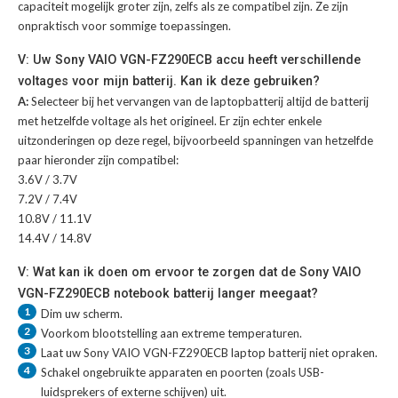
capaciteit mogelijk groter zijn, zelfs als ze compatibel zijn. Ze zijn
onpraktisch voor sommige toepassingen.
V: Uw Sony VAIO VGN-FZ290ECB accu heeft verschillende
voltages voor mijn batterij. Kan ik deze gebruiken?
A:
Selecteer bij het vervangen van de laptopbatterij altijd de batterij
met hetzelfde voltage als het origineel. Er zijn echter enkele
uitzonderingen op deze regel, bijvoorbeeld spanningen van hetzelfde
paar hieronder zijn compatibel:
3.6V / 3.7V
7.2V / 7.4V
10.8V / 11.1V
14.4V / 14.8V
V: Wat kan ik doen om ervoor te zorgen dat de Sony VAIO
VGN-FZ290ECB notebook batterij langer meegaat?
1
Dim uw scherm.
2
Voorkom blootstelling aan extreme temperaturen.
3
Laat uw
Sony VAIO VGN-FZ290ECB laptop batterij
niet opraken.
4
Schakel ongebruikte apparaten en poorten (zoals USB-
luidsprekers of externe schijven) uit.