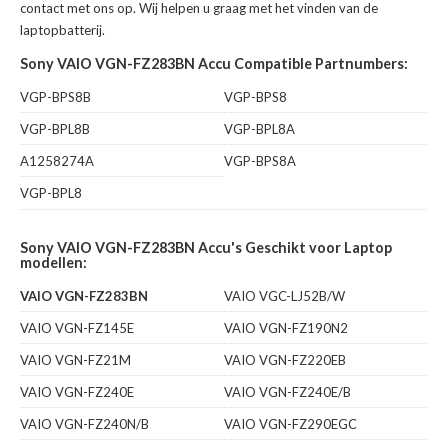
contact met ons op. Wij helpen u graag met het vinden van de
laptopbatterij.
Sony VAIO VGN-FZ283BN Accu Compatible Partnumbers:
VGP-BPS8B
VGP-BPS8
VGP-BPL8B
VGP-BPL8A
A1258274A
VGP-BPS8A
VGP-BPL8
Sony VAIO VGN-FZ283BN Accu's Geschikt voor Laptop
modellen:
VAIO VGN-FZ283BN
VAIO VGC-LJ52B/W
VAIO VGN-FZ145E
VAIO VGN-FZ190N2
VAIO VGN-FZ21M
VAIO VGN-FZ220EB
VAIO VGN-FZ240E
VAIO VGN-FZ240E/B
VAIO VGN-FZ240N/B
VAIO VGN-FZ290EGC