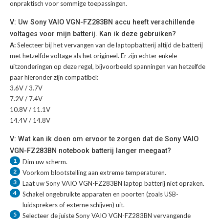
onpraktisch voor sommige toepassingen.
V: Uw Sony VAIO VGN-FZ283BN accu heeft verschillende
voltages voor mijn batterij. Kan ik deze gebruiken?
A:
Selecteer bij het vervangen van de laptopbatterij altijd de batterij
met hetzelfde voltage als het origineel. Er zijn echter enkele
uitzonderingen op deze regel, bijvoorbeeld spanningen van hetzelfde
paar hieronder zijn compatibel:
3.6V / 3.7V
7.2V / 7.4V
10.8V / 11.1V
14.4V / 14.8V
V: Wat kan ik doen om ervoor te zorgen dat de Sony VAIO
VGN-FZ283BN notebook batterij langer meegaat?
1
Dim uw scherm.
2
Voorkom blootstelling aan extreme temperaturen.
3
Laat uw
Sony VAIO VGN-FZ283BN laptop batterij
niet opraken.
4
Schakel ongebruikte apparaten en poorten (zoals USB-
luidsprekers of externe schijven) uit.
5
Selecteer de juiste
Sony VAIO VGN-FZ283BN vervangende