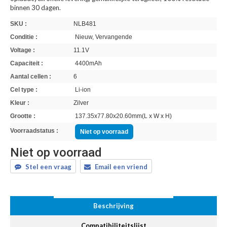
binnen 30 dagen.
SKU :
NLB481
Conditie :
Nieuw, Vervangende
Voltage :
11.1V
Capaciteit :
4400mAh
Aantal cellen :
6
Cel type :
Li-ion
Kleur :
Zilver
Grootte :
137.35x77.80x20.60mm(L x W x H)
Voorraadstatus :
Niet op voorraad
Niet op voorraad
Stel een vraag
Email een vriend
Beschrijving
Compatibiliteitslijst