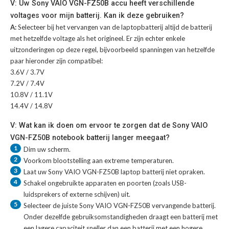
V: Uw Sony VAIO VGN-FZ50B accu heeft verschillende
voltages voor mijn batterij. Kan ik deze gebruiken?
A:
Selecteer bij het vervangen van de laptopbatterij altijd de batterij
met hetzelfde voltage als het origineel. Er zijn echter enkele
uitzonderingen op deze regel, bijvoorbeeld spanningen van hetzelfde
paar hieronder zijn compatibel:
3.6V / 3.7V
7.2V / 7.4V
10.8V / 11.1V
14.4V / 14.8V
V: Wat kan ik doen om ervoor te zorgen dat de Sony VAIO
VGN-FZ50B notebook batterij langer meegaat?
1
Dim uw scherm.
2
Voorkom blootstelling aan extreme temperaturen.
3
Laat uw
Sony VAIO VGN-FZ50B laptop batterij
niet opraken.
4
Schakel ongebruikte apparaten en poorten (zoals USB-
luidsprekers of externe schijven) uit.
5
Selecteer de juiste
Sony VAIO VGN-FZ50B vervangende batterij
.
Onder dezelfde gebruiksomstandigheden draagt een batterij met
een lagere capaciteit sneller dan een batterij met een hogere