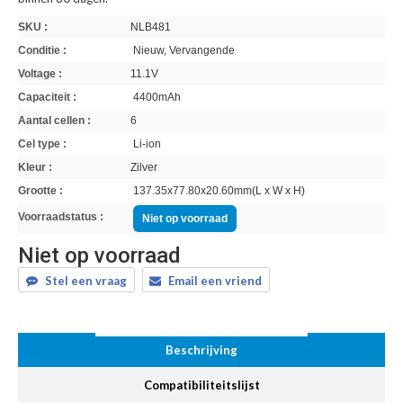
SKU :
NLB481
Conditie :
Nieuw, Vervangende
Voltage :
11.1V
Capaciteit :
4400mAh
Aantal cellen :
6
Cel type :
Li-ion
Kleur :
Zilver
Grootte :
137.35x77.80x20.60mm(L x W x H)
Voorraadstatus :
Niet op voorraad
Niet op voorraad
Stel een vraag
Email een vriend
Beschrijving
Compatibiliteitslijst