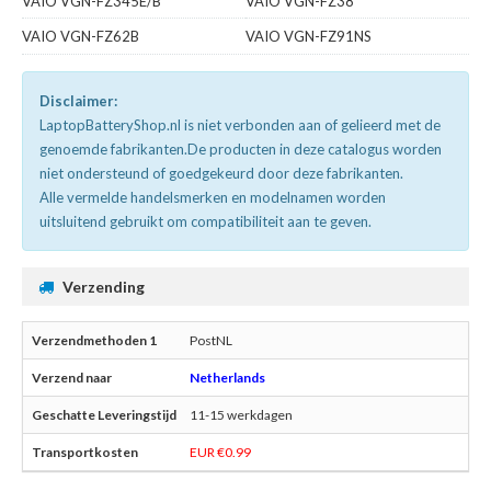
VAIO VGN-FZ345E/B
VAIO VGN-FZ38
VAIO VGN-FZ62B
VAIO VGN-FZ91NS
Disclaimer:
LaptopBatteryShop.nl is niet verbonden aan of gelieerd met de
genoemde fabrikanten.De producten in deze catalogus worden
niet ondersteund of goedgekeurd door deze fabrikanten.
Alle vermelde handelsmerken en modelnamen worden
uitsluitend gebruikt om compatibiliteit aan te geven.
Verzending
PostNL
Netherlands
11-15 werkdagen
EUR €0.99