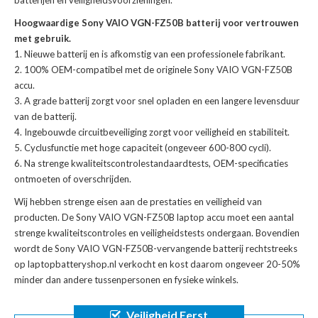
batterijen en veiligheidsvoorzieningen.
Hoogwaardige Sony VAIO VGN-FZ50B batterij voor vertrouwen
met gebruik.
Nieuwe batterij en is afkomstig van een professionele fabrikant.
100% OEM-compatibel met de
originele Sony VAIO VGN-FZ50B
accu
.
A grade batterij zorgt voor snel opladen en een langere levensduur
van de batterij.
Ingebouwde circuitbeveiliging zorgt voor veiligheid en stabiliteit.
Cyclusfunctie met hoge capaciteit (ongeveer 600-800 cycli).
Na strenge kwaliteitscontrolestandaardtests, OEM-specificaties
ontmoeten of overschrijden.
Wij hebben strenge eisen aan de prestaties en veiligheid van
producten. De
Sony VAIO VGN-FZ50B laptop accu
moet een aantal
strenge kwaliteitscontroles en veiligheidstests ondergaan. Bovendien
wordt de
Sony VAIO VGN-FZ50B-vervangende batterij
rechtstreeks
op laptopbatteryshop.nl verkocht en kost daarom ongeveer 20-50%
minder dan andere tussenpersonen en fysieke winkels.
Veiligheid Eerst