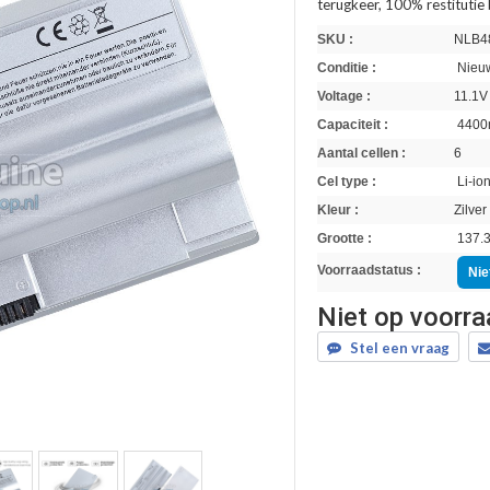
terugkeer, 100% restitutie
SKU :
NLB4
Conditie :
Nieuw
Voltage :
11.1V
Capaciteit :
4400
Aantal cellen :
6
Cel type :
Li-io
Kleur :
Zilver
Grootte :
137.3
Voorraadstatus :
Nie
Niet op voorr
Stel een vraag