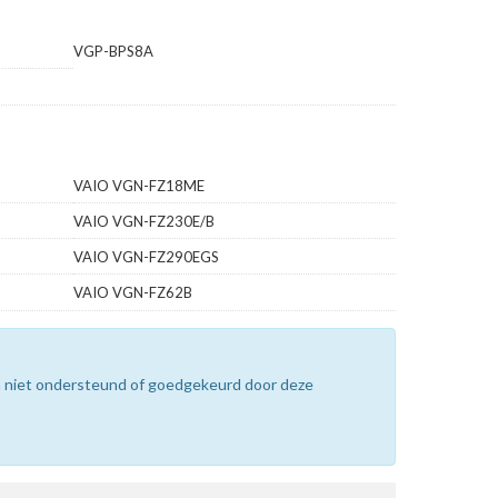
VGP-BPS8A
VAIO VGN-FZ18ME
VAIO VGN-FZ230E/B
VAIO VGN-FZ290EGS
VAIO VGN-FZ62B
n niet ondersteund of goedgekeurd door deze