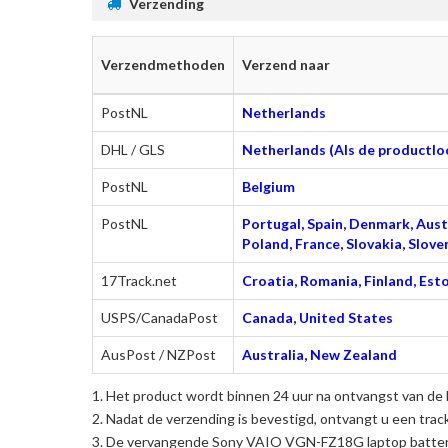
Verzending
Verzendmethoden
Verzend naar
PostNL
Netherlands
DHL / GLS
Netherlands (Als de productloc
PostNL
Belgium
PostNL
Portugal, Spain, Denmark, Austr
Poland, France, Slovakia, Slo
17Track.net
Croatia, Romania, Finland, Esto
USPS/CanadaPost
Canada, United States
AusPost / NZPost
Australia, New Zealand
Het product wordt binnen 24 uur na ontvangst van de 
Nadat de verzending is bevestigd, ontvangt u een trac
De
vervangende Sony VAIO VGN-FZ18G laptop batter