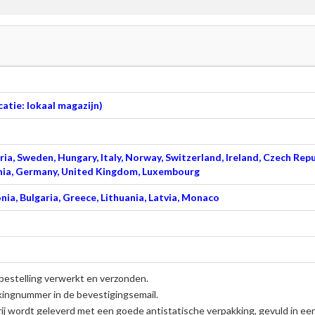
atie: lokaal magazijn)
ia, Sweden, Hungary, Italy, Norway, Switzerland, Ireland, Czech Repu
venia, Germany, United Kingdom, Luxembourg
nia, Bulgaria, Greece, Lithuania, Latvia, Monaco
bestelling verwerkt en verzonden.
kingnummer in de bevestigingsemail.
ij
wordt geleverd met een goede antistatische verpakking, gevuld in ee