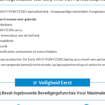
VAIO VGN-FZ18G-laptopbatterij
- hoogwaardige materialen, hoogwaardi
ertrouwen met gebruik.
abrikant.
VGN-FZ18G accu
.
 levensduur van de batterij.
tabiliteit.
ycli).
cificaties ontmoeten of overschrijden.
d van producten. De
Sony VAIO VGN-FZ18G laptop accu
moet een aantal
ervangende batterij
rechtstreeks op laptopbatteryshop.nl verkocht 
Veiligheid Eerst
ij Bevat Ingebouwde Beveiligingsfuncties Voor Maximale 