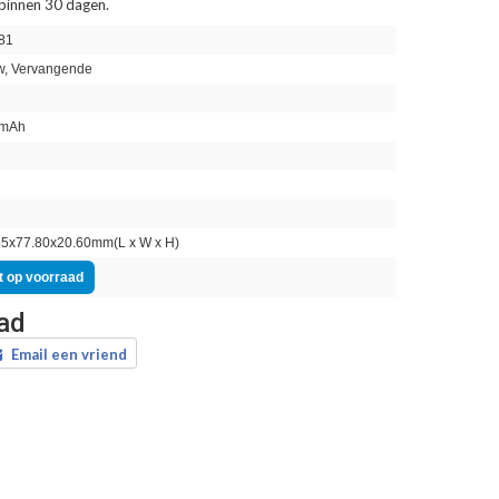
 binnen 30 dagen.
81
, Vervangende
mAh
n
5x77.80x20.60mm(L x W x H)
t op voorraad
aad
Email een vriend