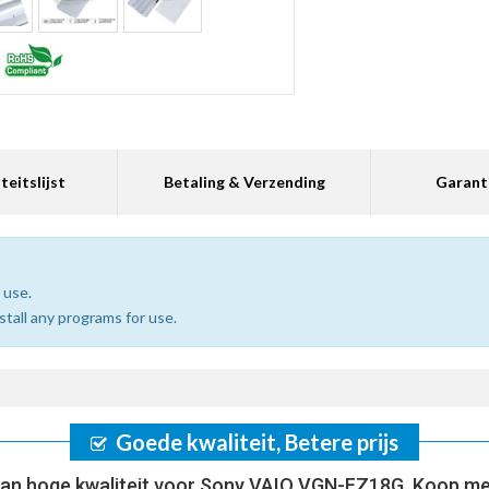
teitslijst
Betaling & Verzending
Garant
 use.
nstall any programs for use.
Goede kwaliteit, Betere prijs
an hoge kwaliteit voor Sony VAIO VGN-FZ18G, Koop me