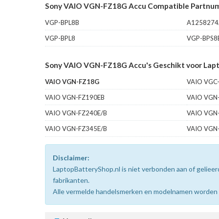
Sony VAIO VGN-FZ18G Accu Compatible Partnum
VGP-BPL8B
A1258274
VGP-BPL8
VGP-BPS8
Sony VAIO VGN-FZ18G Accu's Geschikt voor Lapt
VAIO VGN-FZ18G
VAIO VGC
VAIO VGN-FZ190EB
VAIO VGN
VAIO VGN-FZ240E/B
VAIO VGN
VAIO VGN-FZ345E/B
VAIO VGN
Disclaimer:
LaptopBatteryShop.nl is niet verbonden aan of gelie
fabrikanten.
Alle vermelde handelsmerken en modelnamen worden uit