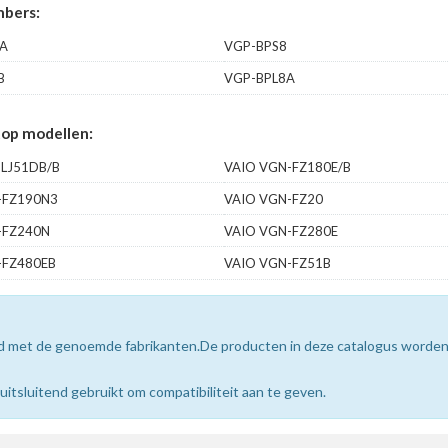
bers:
A
VGP-BPS8
B
VGP-BPL8A
op modellen:
-LJ51DB/B
VAIO VGN-FZ180E/B
-FZ190N3
VAIO VGN-FZ20
-FZ240N
VAIO VGN-FZ280E
-FZ480EB
VAIO VGN-FZ51B
erd met de genoemde fabrikanten.De producten in deze catalogus worde
sluitend gebruikt om compatibiliteit aan te geven.