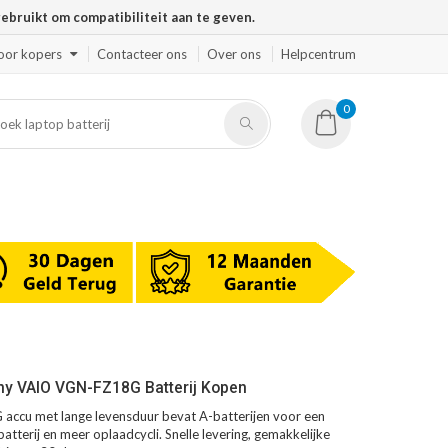
ruikt om compatibiliteit aan te geven.
oor kopers
Contacteer ons
Over ons
Helpcentrum
0
ny VAIO VGN-FZ18G Batterij Kopen
ccu met lange levensduur bevat A-batterijen voor een
atterij en meer oplaadcycli. Snelle levering, gemakkelijke