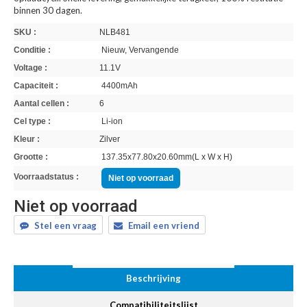
binnen 30 dagen.
SKU :
NLB481
Conditie :
Nieuw, Vervangende
Voltage :
11.1V
Capaciteit :
4400mAh
Aantal cellen :
6
Cel type :
Li-ion
Kleur :
Zilver
Grootte :
137.35x77.80x20.60mm(L x W x H)
Voorraadstatus :
Niet op voorraad
Niet op voorraad
Stel een vraag
Email een vriend
Beschrijving
Compatibiliteitslijst