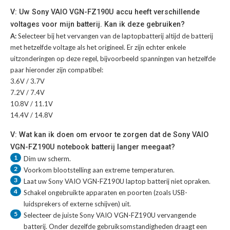
V: Uw Sony VAIO VGN-FZ190U accu heeft verschillende
voltages voor mijn batterij. Kan ik deze gebruiken?
A:
Selecteer bij het vervangen van de laptopbatterij altijd de batterij
met hetzelfde voltage als het origineel. Er zijn echter enkele
uitzonderingen op deze regel, bijvoorbeeld spanningen van hetzelfde
paar hieronder zijn compatibel:
3.6V / 3.7V
7.2V / 7.4V
10.8V / 11.1V
14.4V / 14.8V
V: Wat kan ik doen om ervoor te zorgen dat de Sony VAIO
VGN-FZ190U notebook batterij langer meegaat?
1
Dim uw scherm.
2
Voorkom blootstelling aan extreme temperaturen.
3
Laat uw
Sony VAIO VGN-FZ190U laptop batterij
niet opraken.
4
Schakel ongebruikte apparaten en poorten (zoals USB-
luidsprekers of externe schijven) uit.
5
Selecteer de juiste
Sony VAIO VGN-FZ190U vervangende
batterij
. Onder dezelfde gebruiksomstandigheden draagt een