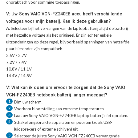
onpraktisch voor sommige toepassingen.
V: Uw Sony VAIO VGN-FZ240EB accu heeft verschillende
voltages voor mijn batterij. Kan ik deze gebruiken?
A:
Selecteer bij het vervangen van de laptopbatterij altijd de batterij
met hetzelfde voltage als het origineel. Er zijn echter enkele
uitzonderingen op deze regel, bijvoorbeeld spanningen van hetzelfde
paar hieronder zijn compatibel:
3.6V / 3.7V
7.2V / 7.4V
10.8V / 11.1V
14.4V / 14.8V
V: Wat kan ik doen om ervoor te zorgen dat de Sony VAIO
VGN-FZ240EB notebook batterij langer meegaat?
1
Dim uw scherm.
2
Voorkom blootstelling aan extreme temperaturen.
3
Laat uw
Sony VAIO VGN-FZ240EB laptop batterij
niet opraken.
4
Schakel ongebruikte apparaten en poorten (zoals USB-
luidsprekers of externe schijven) uit.
5
Selecteer de juiste
Sony VAIO VGN-FZ240EB vervangende