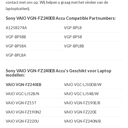
contact met ons op. Wij helpen u graag met het vinden van de
laptopbatterij.
Sony VAIO VGN-FZ240EB Accu Compatible Partnumbers:
A1258274A
VGP-BPL8
VGP-BPS8B
VGP-BPS8
VGP-BPS8A
VGP-BPL8B
VGP-BPL8A
Sony VAIO VGN-FZ240EB Accu's Geschikt voor Laptop
modellen:
VAIO VGN-FZ240EB
VAIO VGC-LJ50DB/W
VAIO VGC-LJ52B/N
VAIO VGC-LJ54B/W
VAIO VGN-FZ15T
VAIO VGN-FZ190E/B
VAIO VGN-FZ190N2
VAIO VGN-FZ220E
VAIO VGN-FZ220U
VAIO VGN-FZ240N/B