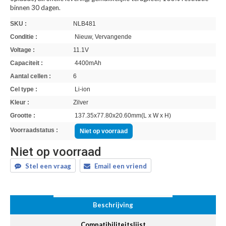
binnen 30 dagen.
SKU :
NLB481
Conditie :
Nieuw, Vervangende
Voltage :
11.1V
Capaciteit :
4400mAh
Aantal cellen :
6
Cel type :
Li-ion
Kleur :
Zilver
Grootte :
137.35x77.80x20.60mm(L x W x H)
Voorraadstatus :
Niet op voorraad
Niet op voorraad
Stel een vraag
Email een vriend
Beschrijving
Compatibiliteitslijst