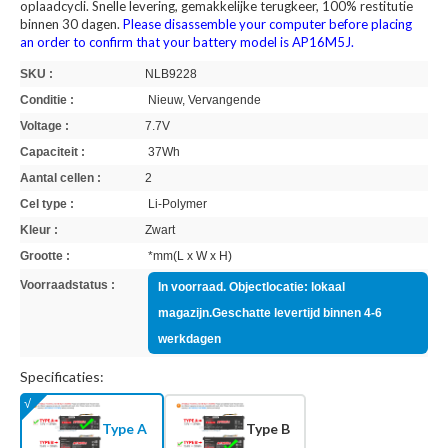
oplaadcycli. Snelle levering, gemakkelijke terugkeer, 100% restitutie
binnen 30 dagen.
Please disassemble your computer before placing
an order to confirm that your battery model is AP16M5J.
SKU :
NLB9228
Conditie :
Nieuw, Vervangende
Voltage :
7.7V
Capaciteit :
37Wh
Aantal cellen :
2
Cel type :
Li-Polymer
Kleur :
Zwart
Grootte :
*mm(L x W x H)
Voorraadstatus :
In voorraad. Objectlocatie: lokaal
magazijn.Geschatte levertijd binnen 4-6
werkdagen
Specificaties:
Type A
Type B