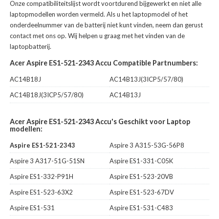
Onze compatibiliteitslijst wordt voortdurend bijgewerkt en niet alle
laptopmodellen worden vermeld. Als u het laptopmodel of het
onderdeelnummer van de batterij niet kunt vinden, neem dan gerust
contact met ons op. Wij helpen u graag met het vinden van de
laptopbatterij.
Acer Aspire ES1-521-2343 Accu Compatible Partnumbers:
AC14B18J
AC14B13J(3ICP5/57/80)
AC14B18J(3ICP5/57/80)
AC14B13J
Acer Aspire ES1-521-2343 Accu's Geschikt voor Laptop
modellen:
Aspire ES1-521-2343
Aspire 3 A315-53G-56P8
Aspire 3 A317-51G-51SN
Aspire ES1-331-C05K
Aspire ES1-332-P91H
Aspire ES1-523-20VB
Aspire ES1-523-63X2
Aspire ES1-523-67DV
Aspire ES1-531
Aspire ES1-531-C483