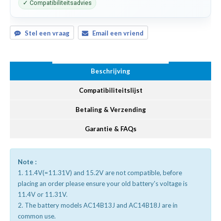
✓ Compatibiliteitsadvies
Stel een vraag
Email een vriend
Beschrijving
Compatibiliteitslijst
Betaling & Verzending
Garantie & FAQs
Note :
1. 11.4V(=11.31V) and 15.2V are not compatible, before
placing an order please ensure your old battery's voltage is
11.4V or 11.31V.
2. The battery models AC14B13J and AC14B18J are in
common use.