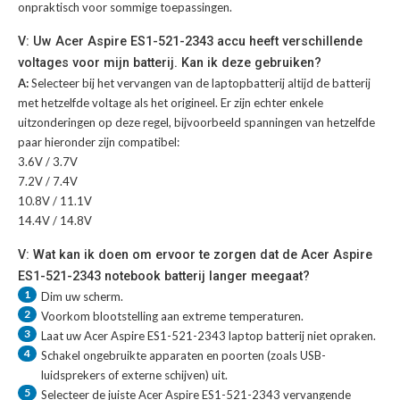
onpraktisch voor sommige toepassingen.
V: Uw Acer Aspire ES1-521-2343 accu heeft verschillende
voltages voor mijn batterij. Kan ik deze gebruiken?
A:
Selecteer bij het vervangen van de laptopbatterij altijd de batterij
met hetzelfde voltage als het origineel. Er zijn echter enkele
uitzonderingen op deze regel, bijvoorbeeld spanningen van hetzelfde
paar hieronder zijn compatibel:
3.6V / 3.7V
7.2V / 7.4V
10.8V / 11.1V
14.4V / 14.8V
V: Wat kan ik doen om ervoor te zorgen dat de Acer Aspire
ES1-521-2343 notebook batterij langer meegaat?
1
Dim uw scherm.
2
Voorkom blootstelling aan extreme temperaturen.
3
Laat uw
Acer Aspire ES1-521-2343 laptop batterij
niet opraken.
4
Schakel ongebruikte apparaten en poorten (zoals USB-
luidsprekers of externe schijven) uit.
5
Selecteer de juiste
Acer Aspire ES1-521-2343 vervangende