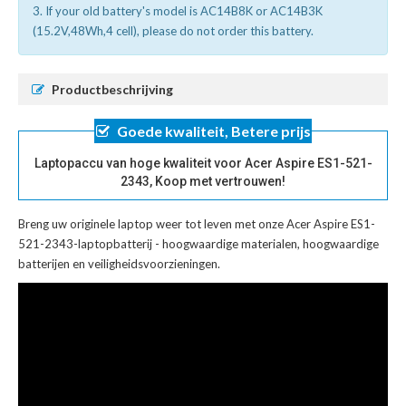
3. If your old battery's model is AC14B8K or AC14B3K
(15.2V,48Wh,4 cell), please do not order this battery.
Productbeschrijving
Goede kwaliteit, Betere prijs
Laptopaccu van hoge kwaliteit voor Acer Aspire ES1-521-
2343, Koop met vertrouwen!
Breng uw originele laptop weer tot leven met onze
Acer Aspire ES1-
521-2343-laptopbatterij
- hoogwaardige materialen, hoogwaardige
batterijen en veiligheidsvoorzieningen.