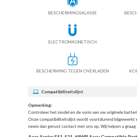
BESCHERMINGSKLASSE
BESC
ELECTROMAGNETISCH
BESCHERMING TEGEN OVERLADEN
KO
Compatibiliteitslijst
Opmerking:
Controleer het model en de vorm van uw originele batte
Onze compatibiliteitslijst wordt voortdurend bijgewerkt 
neem dan gerust contact met ons op. Wij helpen u graag 
Acer Aspire ES1-521-68WR Accu Compatible Par