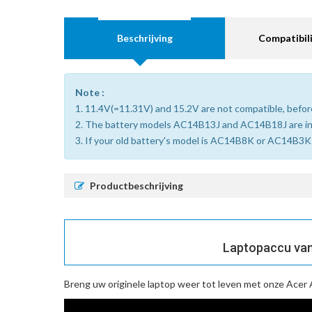
Beschrijving
Compatibili
Note :
1. 11.4V(=11.31V) and 15.2V are not compatible, before
2. The battery models AC14B13J and AC14B18J are i
3. If your old battery's model is AC14B8K or AC14B3K (
Productbeschrijving
Laptopaccu van
Breng uw originele laptop weer tot leven met onze
Acer 