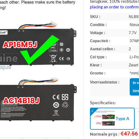
terugkeer, 100% restitutie
placing an order to confir
SKU :
NLB9
Conditie :
Nieuw
Voltage :
7.7V
Capaciteit :
37W
Aantal cellen :
2
Cel type :
Li-Po
Kleur :
Zwart
Grootte :
*mm(L
Voorraadstatus :
In 
bin
Specificaties:
Type A
€47.56
Normale prijs :