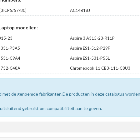
3ICP5/57/80)
AC14B18J
Laptop modellen:
A315-23
Aspire 3 A315-23-R11P
1-331-P3A5
Aspire ES1-512-P29F
1-531-C9A4
Aspire ES1-531-P55L
1-732-C48A
Chromebook 11 CB3-111-C8U3
erd met de genoemde fabrikanten.De producten in deze catalogus worde
sluitend gebruikt om compatibiliteit aan te geven.