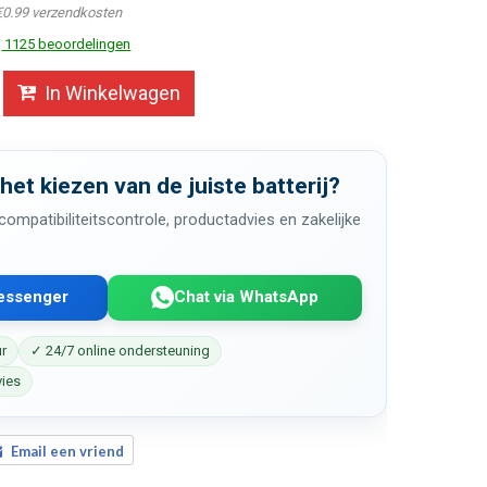
€0.99 verzendkosten
1125 beoordelingen
In Winkelwagen
 het kiezen van de juiste batterij?
ompatibiliteitscontrole, productadvies en zakelijke
Messenger
Chat via WhatsApp
ur
✓ 24/7 online ondersteuning
vies
Email een vriend