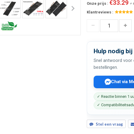
€33.29
Onze prijs :
+ 
Klantreviews :
Hulp nodig bij
Snel antwoord voor c
bestellingen.
Chat via 
✓ Reactie binnen 1 u
✓ Compatibiliteitsad
Stel een vraag