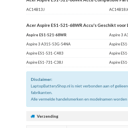
AC14B13J
AC14B18J(
Acer Aspire ES1-521-68WR Accu's Geschikt voor 
Aspire ES1-521-68WR
Aspire 3 
Aspire 3 A315-53G-54NA
Aspire ES
Aspire ES1-531-C483
Aspire ES
Aspire ES1-731-C38J
Aspire ES
Disclaimer:
LaptopBatteryShop.nl is niet verbonden aan of gelie
fabrikanten.
Alle vermelde handelsmerken en modelnamen worden uit
Verzending