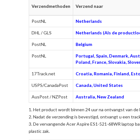
Verzendmethoden
Verzend naar
PostNL
Netherlands
DHL / GLS
Netherlands (Als de productloc
PostNL
Belgium
PostNL
Portugal, Spain, Denmark, Austr
Poland, France, Slovakia, Slo
17Track.net
Croatia, Romania, Finland, Esto
USPS/CanadaPost
Canada, United States
AusPost / NZPost
Australia, New Zealand
Het product wordt binnen 24 uur na ontvangst van de 
Nadat de verzending is bevestigd, ontvangt u een trac
De
vervangende Acer Aspire ES1-521-68WR laptop bat
plastic zak.