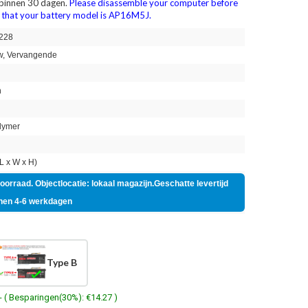
 binnen 30 dagen.
Please disassemble your computer before
m that your battery model is AP16M5J.
228
, Vervangende
h
lymer
 x W x H)
voorraad. Objectlocatie: lokaal magazijn.Geschatte levertijd
nen 4-6 werkdagen
Type B
- ( Besparingen(30%): €14.27 )