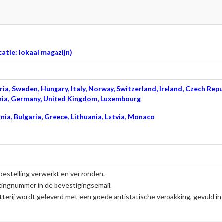
atie: lokaal magazijn)
ia, Sweden, Hungary, Italy, Norway, Switzerland, Ireland, Czech Repu
venia, Germany, United Kingdom, Luxembourg
nia, Bulgaria, Greece, Lithuania, Latvia, Monaco
bestelling verwerkt en verzonden.
kingnummer in de bevestigingsemail.
terij
wordt geleverd met een goede antistatische verpakking, gevuld in