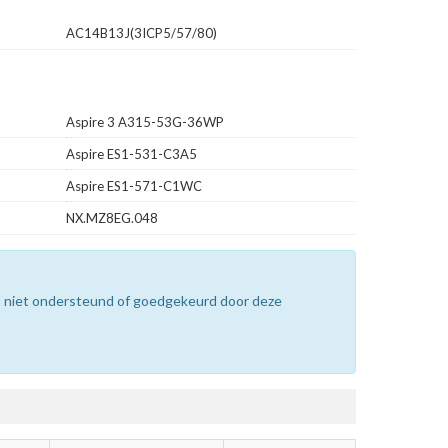
AC14B13J(3ICP5/57/80)
Aspire 3 A315-53G-36WP
Aspire ES1-531-C3A5
Aspire ES1-571-C1WC
NX.MZ8EG.048
n niet ondersteund of goedgekeurd door deze