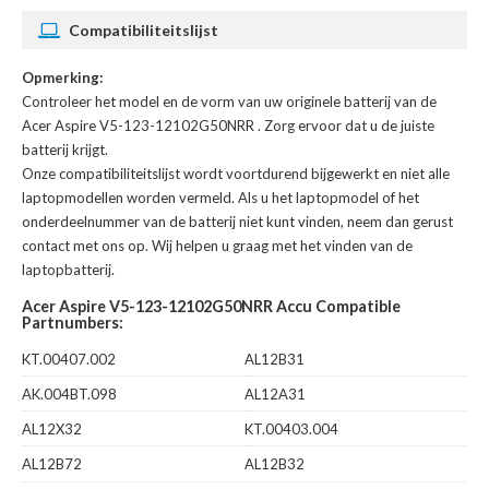
Compatibiliteitslijst
Opmerking:
Controleer het model en de vorm van uw originele batterij van de
Acer Aspire V5-123-12102G50NRR
. Zorg ervoor dat u de juiste
batterij krijgt.
Onze compatibiliteitslijst wordt voortdurend bijgewerkt en niet alle
laptopmodellen worden vermeld. Als u het laptopmodel of het
onderdeelnummer van de batterij niet kunt vinden, neem dan gerust
contact met ons op. Wij helpen u graag met het vinden van de
laptopbatterij.
Acer Aspire V5-123-12102G50NRR Accu Compatible
Partnumbers:
KT.00407.002
AL12B31
AK.004BT.098
AL12A31
AL12X32
KT.00403.004
AL12B72
AL12B32