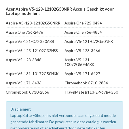
Acer Aspire V5-123-12102G50NRR Accu's Geschikt voor
Laptop modellen:
Aspire V5-123-12102G50NRR
Aspire One 725-0494
Aspire One 756-2476
Aspire One 756-4854
Aspire V5-121-C72G50ABB
Aspire V5-121-C72G50NKK
Aspire V5-123-12102G32NSS
Aspire V5-123-3466
Aspire V5-123-3848
Aspire V5-131-
10072G50MAKK
Aspire V5-131-10172G50NKK
Aspire V5-171-6427
Aspire V5-171-6436
Chromebook C710-2834
Chromebook C710-2856
TravelMate B113-E-967B4G50
Disclaimer:
LaptopBatteryShop.nl is niet verbonden aan of gelieerd met de
genoemde fabrikanten.De producten in deze catalogus worden
niet ondersteund of goedgekeurd door deze fabrikanten.