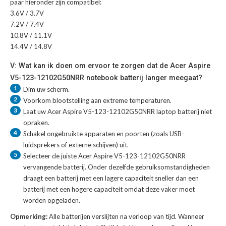
paar hieronder zijn compatibel:
3.6V / 3.7V
7.2V / 7.4V
10.8V / 11.1V
14.4V / 14.8V
V: Wat kan ik doen om ervoor te zorgen dat de Acer Aspire
V5-123-12102G50NRR notebook batterij langer meegaat?
1
Dim uw scherm.
2
Voorkom blootstelling aan extreme temperaturen.
3
Laat uw
Acer Aspire V5-123-12102G50NRR laptop batterij
niet
opraken.
4
Schakel ongebruikte apparaten en poorten (zoals USB-
luidsprekers of externe schijven) uit.
5
Selecteer de juiste
Acer Aspire V5-123-12102G50NRR
vervangende batterij
. Onder dezelfde gebruiksomstandigheden
draagt een batterij met een lagere capaciteit sneller dan een
batterij met een hogere capaciteit omdat deze vaker moet
worden opgeladen.
Opmerking:
Alle batterijen verslijten na verloop van tijd. Wanneer