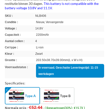
restitutie binnen 30 dagen.
This battery is not compatible with the
battery voltage 10.8V and 11.1V.
SKU :
NLB406
Conditie :
Nieuw, Vervangende
Voltage :
14.8V
Capaciteit :
2200mAh
Aantal cellen :
4
Cel type :
Li-ion
Kleur :
Zwart
Grootte :
203.50x38.70x39.00mm(L x W x H)
Voorraadstatus :
In voorraad. Geschatte Leveringstijd: 11-15
werkdagen
Specificaties:
Type A
Type B
€52.44
Normale prijs :
- ( Besparingen(30%): €15.73 )