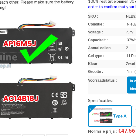
100% restitutie binnen 30
order to confirm that you
SKU :
NLB9
Conditie :
Nieuw
Voltage :
7.7V
Capaciteit :
37W
Aantal cellen :
2
Cel type :
Li-Po
Kleur :
Zwart
Grootte :
*mm(L
Voorraadstatus :
In 
bin
Specificaties:
Type A
€47.56
Normale prijs :