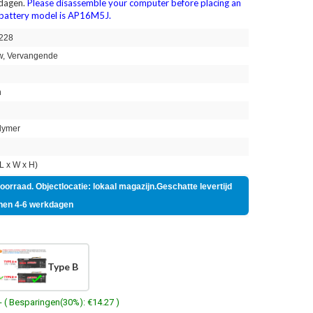
 dagen.
Please disassemble your computer before placing an
r battery model is AP16M5J.
228
, Vervangende
h
lymer
 x W x H)
voorraad. Objectlocatie: lokaal magazijn.Geschatte levertijd
nen 4-6 werkdagen
Type B
- ( Besparingen(30%): €14.27 )