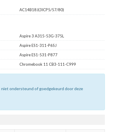
AC14B18J(3ICP5/57/80)
Aspire 3 A315-53G-375L
Aspire ES1-311-P6SJ
Aspire ES1-531-P877
Chromebook 11 CB3-111-C999
n niet ondersteund of goedgekeurd door deze