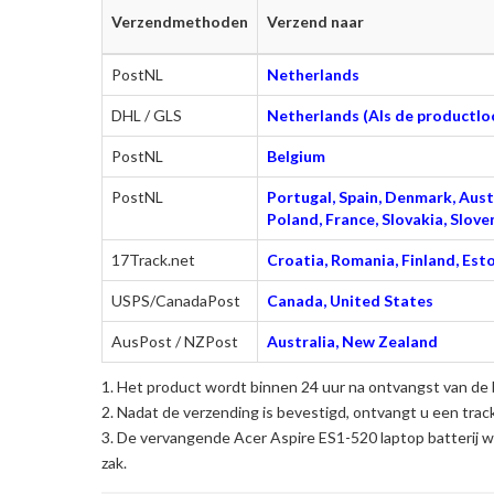
Verzendmethoden
Verzend naar
PostNL
Netherlands
DHL / GLS
Netherlands (Als de productloc
PostNL
Belgium
PostNL
Portugal, Spain, Denmark, Austr
Poland, France, Slovakia, Slo
17Track.net
Croatia, Romania, Finland, Esto
USPS/CanadaPost
Canada, United States
AusPost / NZPost
Australia, New Zealand
Het product wordt binnen 24 uur na ontvangst van de 
Nadat de verzending is bevestigd, ontvangt u een trac
De
vervangende Acer Aspire ES1-520 laptop batterij
wo
zak.