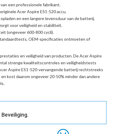
 van een professionele fabrikant.
originele Acer Aspire ES1-520 accu
.
l opladen en een langere levensduur van de batterij.
rgt voor veiligheid en stabiliteit.
eit (ongeveer 600-800 cycli).
standaardtests, OEM-specificaties ontmoeten of
prestaties en veiligheid van producten. De
Acer Aspire
tal strenge kwaliteitscontroles en veiligheidstests
Acer Aspire ES1-520-vervangende batterij
rechtstreeks
t en kost daarom ongeveer 20-50% minder dan andere
ls.
Beveiliging.