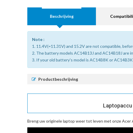
Beschrijving
Compatibili
Note :
1. 11.4V(=11.31V) and 15.2V are not compatible, before
2. The battery models AC14B13J and AC14B18J are i
3. If your old battery's model is AC14B8K or AC14B3K (
Productbeschrijving
Laptopaccu 
Breng uw originele laptop weer tot leven met onze
Acer 