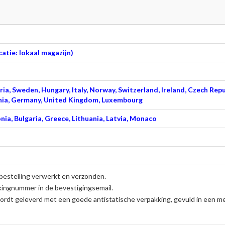
atie: lokaal magazijn)
ia, Sweden, Hungary, Italy, Norway, Switzerland, Ireland, Czech Repu
venia, Germany, United Kingdom, Luxembourg
nia, Bulgaria, Greece, Lithuania, Latvia, Monaco
bestelling verwerkt en verzonden.
kingnummer in de bevestigingsemail.
rdt geleverd met een goede antistatische verpakking, gevuld in een me