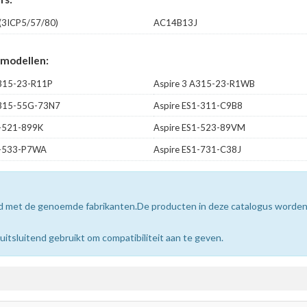
3ICP5/57/80)
AC14B13J
 modellen:
A315-23-R11P
Aspire 3 A315-23-R1WB
A315-55G-73N7
Aspire ES1-311-C9B8
1-521-899K
Aspire ES1-523-89VM
1-533-P7WA
Aspire ES1-731-C38J
erd met de genoemde fabrikanten.De producten in deze catalogus worde
sluitend gebruikt om compatibiliteit aan te geven.