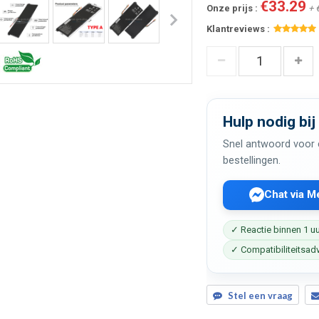
€33.29
Onze prijs :
+ 
Klantreviews :
Hulp nodig bij
Snel antwoord voor c
bestellingen.
Chat via 
✓ Reactie binnen 1 u
✓ Compatibiliteitsad
Stel een vraag