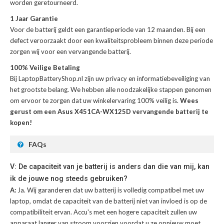
worden geretourneerd.
1 Jaar Garantie
Voor de
batterij
geldt een garantieperiode van 12 maanden. Bij een
defect veroorzaakt door een kwaliteitsprobleem binnen deze periode
zorgen wij voor een vervangende batterij.
100% Veilige Betaling
Bij LaptopBatteryShop.nl zijn uw privacy en informatiebeveiliging van
het grootste belang. We hebben alle noodzakelijke stappen genomen
om ervoor te zorgen dat uw winkelervaring 100% veilig is.
Wees
gerust om een Asus X451CA-WX125D vervangende batterij te
kopen!
FAQs
V: De capaciteit van je batterij is anders dan die van mij, kan
ik de jouwe nog steeds gebruiken?
A:
Ja. Wij garanderen dat uw batterij is volledig compatibel met uw
laptop, omdat de capaciteit van de batterij niet van invloed is op de
compatibiliteit ervan. Accu's met een hogere capaciteit zullen uw
apparaat langer van stroom voorzien voordat u ze opnieuw moet