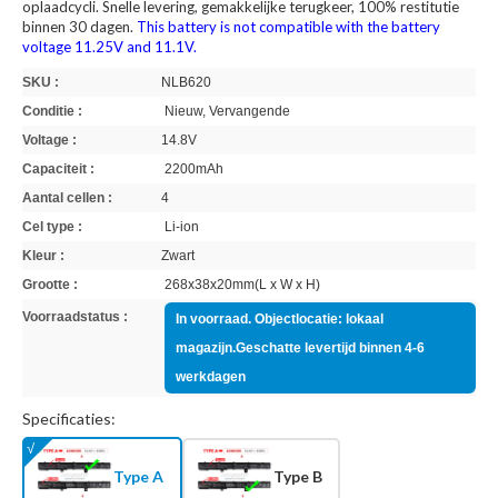
oplaadcycli. Snelle levering, gemakkelijke terugkeer, 100% restitutie
binnen 30 dagen.
This battery is not compatible with the battery
voltage 11.25V and 11.1V.
SKU :
NLB620
Conditie :
Nieuw, Vervangende
Voltage :
14.8V
Capaciteit :
2200mAh
Aantal cellen :
4
Cel type :
Li-ion
Kleur :
Zwart
Grootte :
268x38x20mm(L x W x H)
Voorraadstatus :
In voorraad. Objectlocatie: lokaal
magazijn.Geschatte levertijd binnen 4-6
werkdagen
Specificaties:
Type A
Type B