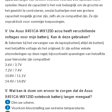
opladen. Naast de capaciteit is het ook belangrijk om de grootte en
het gewicht te controleren, omdat batterijen met een grotere
capaciteit mogelijk groter zijn, zelfs als ze compatibel zijn. Ze zijn
onpraktisch voor sommige toepassingen.
V: Uw Asus X451CA-WX125D accu heeft verschillende
voltages voor mijn batterij. Kan ik deze gebruiken?
A:
Selecteer bij het vervangen van de laptopbatterij altijd de batterij
met hetzelfde voltage als het origineel. Er zijn echter enkele
uitzonderingen op deze regel, bijvoorbeeld spanningen van hetzelfde
paar hieronder zijn compatibel:
3.6V / 3.7V
7.2V / 7.4V
10.8V / 11.1V
14.4V / 14.8V
V: Wat kan ik doen om ervoor te zorgen dat de Asus
X451CA-WX125D notebook batterij langer meegaat?
1
Dim uw scherm.
2
Voorkom blootstelling aan extreme temperaturen.