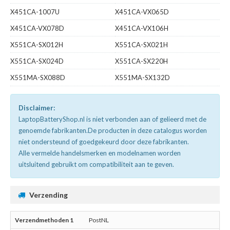
X451CA-1007U
X451CA-VX065D
X451CA-VX078D
X451CA-VX106H
X551CA-SX012H
X551CA-SX021H
X551CA-SX024D
X551CA-SX220H
X551MA-SX088D
X551MA-SX132D
Disclaimer:
LaptopBatteryShop.nl is niet verbonden aan of gelieerd met de
genoemde fabrikanten.De producten in deze catalogus worden
niet ondersteund of goedgekeurd door deze fabrikanten.
Alle vermelde handelsmerken en modelnamen worden
uitsluitend gebruikt om compatibiliteit aan te geven.
Verzending
PostNL