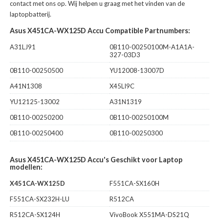
contact met ons op. Wij helpen u graag met het vinden van de
laptopbatterij.
Asus X451CA-WX125D Accu Compatible Partnumbers:
A31LJ91
0B110-00250100M-A1A1A-
327-03D3
0B110-00250500
YU12008-13007D
A41N1308
X45LI9C
YU12125-13002
A31N1319
0B110-00250200
0B110-00250100M
0B110-00250400
0B110-00250300
Asus X451CA-WX125D Accu's Geschikt voor Laptop
modellen:
X451CA-WX125D
F551CA-SX160H
F551CA-SX232H-LU
R512CA
R512CA-SX124H
VivoBook X551MA-DS21Q