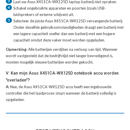
3
Laat uw
Asus X451CA-WX125D laptop batterij
niet opraken.
4
Schakel ongebruikte apparaten en poorten (zoals USB-
luidsprekers of externe schijven) uit.
5
Selecteer de juiste
Asus X451CA-WX125D vervangende batterij
.
Onder dezelfde gebruiksomstandigheden draagt een batterij met
een lagere capaciteit sneller dan een batterij met een hogere
capaciteit omdat deze vaker moet worden opgeladen.
Opmerking:
Alle batterijen verslijten na verloop van tijd. Wanneer
wordt vastgesteld dat de bedrijfstijd niet langer bevredigend is,
moeten mogelijk nieuwe batterijen worden gekocht.
V: Kan mijn Asus X451CA-WX125D notebook accu worden
"overladen"?
A:
Nee, de Asus X451CA-WX125D accu heeft een ingebouwde
controller die het laadproces stopt wanneer de batterij volledig is
opgeladen.