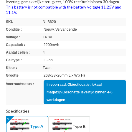
levering, gemakkelijke terugkeer, 100% restitutie binnen 30 dagen.
This battery is not compatible with the battery voltage 11.25V and
11.1V.
SKU :
NLB620
Conditie :
Nieuw, Vervangende
Voltage :
14.8V
Capaciteit :
2200mAh
Aantal cellen :
4
Cel type :
Li-ion
Kleur :
Zwart
Grootte :
268x38x20mm(L x W x H)
Voorraadstatus :
In voorraad. Objectlocatie: lokaal
magazijn.Geschatte levertijd binnen 4-6
werkdagen
Specificaties:
Type A
Type B