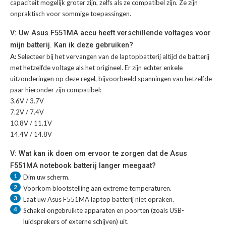
capaciteit mogelijk groter zijn, zelfs als ze compatibel zijn. Ze zijn
onpraktisch voor sommige toepassingen.
V: Uw Asus F551MA accu heeft verschillende voltages voor
mijn batterij. Kan ik deze gebruiken?
A:
Selecteer bij het vervangen van de laptopbatterij altijd de batterij
met hetzelfde voltage als het origineel. Er zijn echter enkele
uitzonderingen op deze regel, bijvoorbeeld spanningen van hetzelfde
paar hieronder zijn compatibel:
3.6V / 3.7V
7.2V / 7.4V
10.8V / 11.1V
14.4V / 14.8V
V: Wat kan ik doen om ervoor te zorgen dat de Asus
F551MA notebook batterij langer meegaat?
1
Dim uw scherm.
2
Voorkom blootstelling aan extreme temperaturen.
3
Laat uw
Asus F551MA laptop batterij
niet opraken.
4
Schakel ongebruikte apparaten en poorten (zoals USB-
luidsprekers of externe schijven) uit.