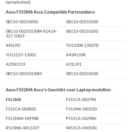
laptopbatterij.
Asus F551MA Accu Compatible Partnumbers:
0B110-00250000
0B110-00250300
0B110-00250100M-A1A1A-
0B110-00250200
327-03D3
X45LI9C
YU12008-13007D
YU12125-13002
A41N1308
A31N1319
A31LJ91
0B110-00250100M
0B110-00250500
Asus F551MA Accu's Geschikt voor Laptop modellen:
F551MA
F551CA-SX079H
F551CA-SX080D
F551MA-SX033D
F551MAV-SX998B
P551CA-SX298H
R515MA-XX1102T
X451CA-VX050H