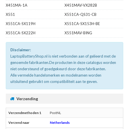
X451MA-1A
X451MAV-VX282B
X551
X551CA-QS31-CB
X551CA-SX119H
X551CA-SX153H-BE
X551CA-SX222H
X551MAV-BING
Disclaimer:
LaptopBatteryShop.nl is niet verbonden aan of gelieerd met de
genoemde fabrikanten.De producten in deze catalogus worden
niet ondersteund of goedgekeurd door deze fabrikanten.
Alle vermelde handelsmerken en modelnamen worden
uitsluitend gebruikt om compatibiliteit aan te geven.
Verzending
PostNL
Netherlands