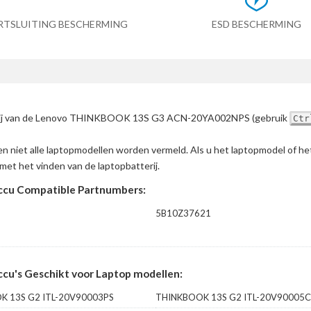
RTSLUITING BESCHERMING
ESD BESCHERMING
atterij van de Lenovo THINKBOOK 13S G3 ACN-20YA002NPS
(gebruik
Ctr
en niet alle laptopmodellen worden vermeld. Als u het laptopmodel of h
met het vinden van de laptopbatterij.
u Compatible Partnumbers:
D
5B10Z37621
's Geschikt voor Laptop modellen:
K 13S G2 ITL-20V90003PS
THINKBOOK 13S G2 ITL-20V90005