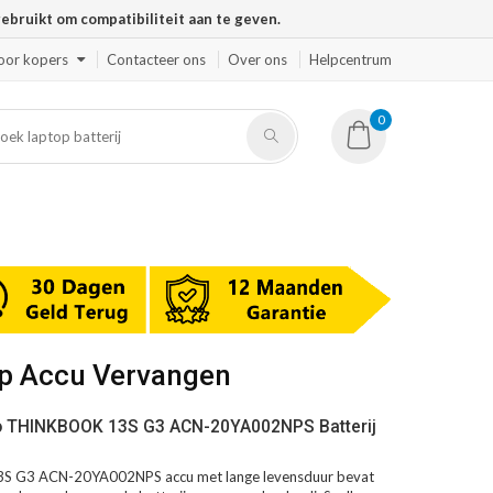
ruikt om compatibiliteit aan te geven.
oor kopers
Contacteer ons
Over ons
Helpcentrum
0
p Accu Vervangen
o THINKBOOK 13S G3 ACN-20YA002NPS Batterij
 G3 ACN-20YA002NPS accu met lange levensduur bevat