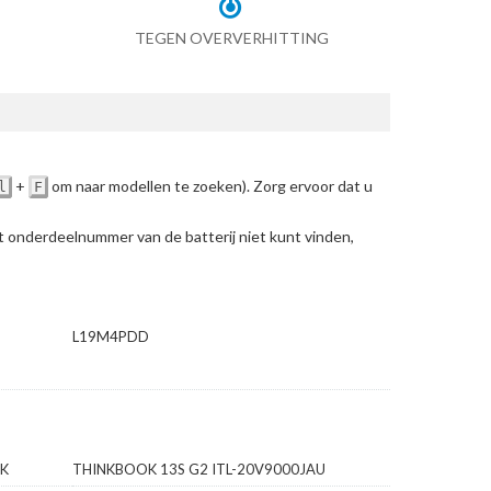
TEGEN OVERVERHITTING
+
om naar modellen te zoeken)
. Zorg ervoor dat u
l
F
et onderdeelnummer van de batterij niet kunt vinden,
L19M4PDD
CK
THINKBOOK 13S G2 ITL-20V9000JAU