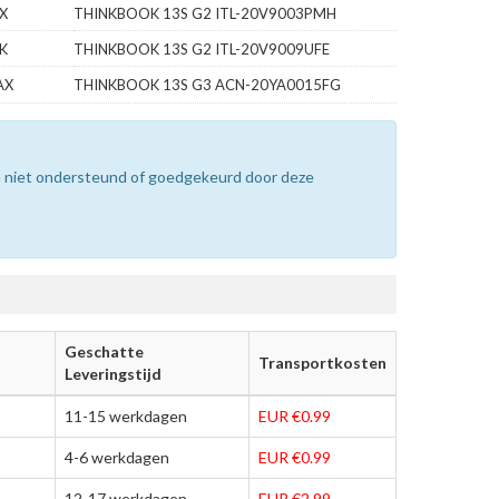
X
THINKBOOK 13S G2 ITL-20V9003PMH
K
THINKBOOK 13S G2 ITL-20V9009UFE
AX
THINKBOOK 13S G3 ACN-20YA0015FG
n niet ondersteund of goedgekeurd door deze
Geschatte
Transportkosten
Leveringstijd
11-15 werkdagen
EUR €0.99
4-6 werkdagen
EUR €0.99
12-17 werkdagen
EUR €2.99