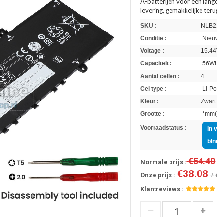
A-batterijen voor een lange
levering, gemakkelijke ter
SKU :
NLB2
Conditie :
Nieuw
Voltage :
15.44
Capaciteit :
56W
Aantal cellen :
4
Cel type :
Li-Po
Kleur :
Zwart
Grootte :
*mm(L
Voorraadstatus :
In 
bin
€54.40
Normale prijs :
€38.08
Onze prijs :
+ 
Klantreviews :