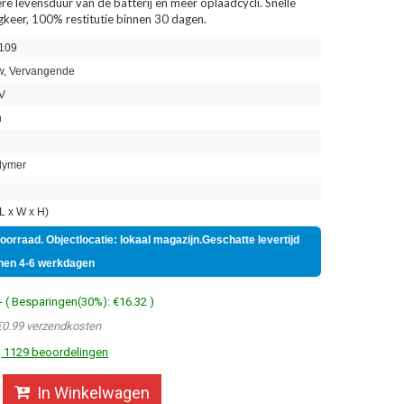
re levensduur van de batterij en meer oplaadcycli. Snelle
ugkeer, 100% restitutie binnen 30 dagen.
109
, Vervangende
V
h
lymer
 x W x H)
voorraad. Objectlocatie: lokaal magazijn.Geschatte levertijd
nen 4-6 werkdagen
- ( Besparingen(30%): €16.32 )
€0.99 verzendkosten
1129 beoordelingen
In Winkelwagen