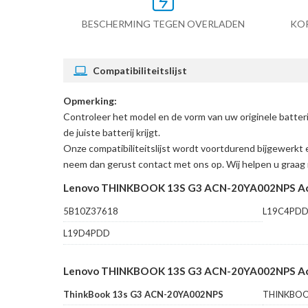
BESCHERMING TEGEN OVERLADEN
KO
Compatibiliteitslijst
Opmerking:
Controleer het model en de vorm van uw originele b
de juiste batterij krijgt.
Onze compatibiliteitslijst wordt voortdurend bijgewerkt 
neem dan gerust contact met ons op. Wij helpen u graag 
Lenovo THINKBOOK 13S G3 ACN-20YA002NPS Acc
5B10Z37618
L19C4PD
L19D4PDD
Lenovo THINKBOOK 13S G3 ACN-20YA002NPS Accu
ThinkBook 13s G3 ACN-20YA002NPS
THINKBOO