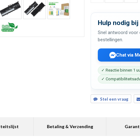
Hulp nodig bij
Snel antwoord voor c
bestellingen.
Chat via 
✓ Reactie binnen 1 u
✓ Compatibiliteitsad
Stel een vraag
teitslijst
Betaling & Verzending
Garant