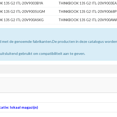
K 13S G2 ITL-20V9003BYA
THINKBOOK 13S G2 ITL-20V9003EA
K 13S G2 ITL-20V9005UGM
THINKBOOK 13S G2 ITL-20V90068P
K 13S G2 ITL-20V900ASKG
THINKBOOK 13S G2 ITL-20V900AW
erd met de genoemde fabrikanten.De producten in deze catalogus worde
sluitend gebruikt om compatibiliteit aan te geven.
atie: lokaal magazijn)