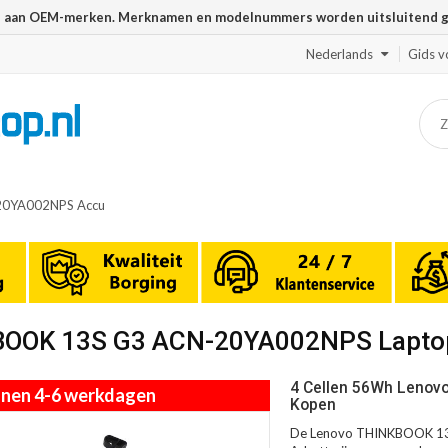
n aan OEM-merken. Merknamen en modelnummers worden uitsluitend geb
Nederlands
Gids v
20YA002NPS Accu
KBOOK 13S G3 ACN-20YA002NPS Lapto
4 Cellen 56Wh Lenov
innen 4-6 werkdagen
Kopen
De Lenovo THINKBOOK 13S