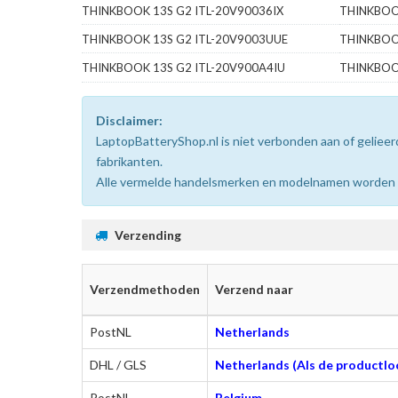
THINKBOOK 13S G2 ITL-20V90036IX
THINKBOO
THINKBOOK 13S G2 ITL-20V9003UUE
THINKBOO
THINKBOOK 13S G2 ITL-20V900A4IU
THINKBOO
Disclaimer:
LaptopBatteryShop.nl is niet verbonden aan of gelie
fabrikanten.
Alle vermelde handelsmerken en modelnamen worden uit
Verzending
Verzendmethoden
Verzend naar
PostNL
Netherlands
DHL / GLS
Netherlands (Als de productloc
PostNL
Belgium