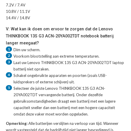
7.2V / 7.4V
10.8V / 11.1V
14.4V / 14.8V
V: Wat kan ik doen om ervoor te zorgen dat de Lenovo
THINKBOOK 13S G3 ACN-20YA002TDT notebook batterij
langer meegaat?
1
Dim uw scherm.
2
Voorkom blootstelling aan extreme temperaturen.
3
Laat uw
Lenovo THINKBOOK 13S G3 ACN-20YA002TDT laptop
batterij
niet opraken.
4
Schakel ongebruikte apparaten en poorten (zoals USB-
luidsprekers of externe schijven) uit.
5
Selecteer de juiste
Lenovo THINKBOOK 13S G3 ACN-
20YA002TDT vervangende batterij
. Onder dezelfde
gebruiksomstandigheden draagt een batterij met een lagere
capaciteit sneller dan een batterij met een hogere capaciteit
omdat deze vaker moet worden opgeladen.
Opmerking:
Alle batterijen verslijten na verloop van tijd. Wanneer
wordt vastgesteld dat de bedrijfstijd niet langer bevredigend is,