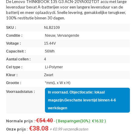
De Lenovo THINKBOOK 13S G3 ACN-20YA002TDT accu met lange
levensduur bevat A-batterijen voor een langere levensduur van de
batterij en meer oplaadcycli. Snelle levering, gemakkelijke terugkeer,
100% restitutie binnen 30 dagen.
SKU :
NLB2109
Conditie :
Nieuw, Vervangende
Voltage :
15.44V
Capaciteit :
56Wh
Aantal cellen :
4
Cel type :
Li-Polymer
Kleur :
Zwart
Grootte :
*mm(L x W x H)
Voorraadstatus :
In voorraad. Objectlocatie: lokaal
magazijn.Geschatte levertijd binnen 4-6
werkdagen
€54.40
Normale prijs :
- ( Besparingen(30%): €16.32 )
€38.08
Onze prijs :
+ €0.99 verzendkosten