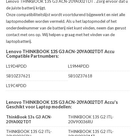
Lenovo THINKBOOK 13S G3 ACN-20YA002TDT
. Zorg ervoor dat u
de juiste batterij krijgt.
Onze compatibiliteitslijst wordt voortdurend bijgewerkt en niet alle
laptopmodellen worden vermeld. Als u het laptopmodel of het
onderdeelnummer van de batterij niet kunt vinden, neem dan gerust
contact met ons op. Wij helpen u graag met het vinden van de
laptopbatterij.
Lenovo THINKBOOK 13S G3 ACN-20YA002TDT Accu
Compatible Partnumbers:
L19D4PDD
L19M4PDD
5B10Z37621
5B10Z37618
L19C4PDD
Lenovo THINKBOOK 13S G3 ACN-20YA002TDT Accu's
Geschikt voor Laptop modellen:
ThinkBook 13s G3 ACN-
THINKBOOK 13S G2 ITL-
20YA002TDT
20V90036RU
THINKBOOK 13S G2 ITL-
THINKBOOK 13S G2 ITL-