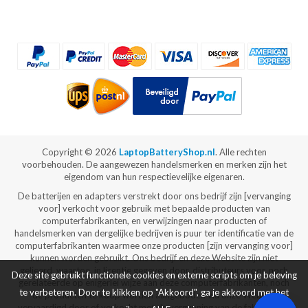
Copyright ©
2026
LaptopBatteryShop.nl
. Alle rechten
voorbehouden. De aangewezen handelsmerken en merken zijn het
eigendom van hun respectievelijke eigenaren.
De batterijen en adapters verstrekt door ons bedrijf zijn [vervanging
voor] verkocht voor gebruik met bepaalde producten van
computerfabrikanten, en verwijzingen naar producten of
handelsmerken van dergelijke bedrijven is puur ter identificatie van de
computerfabrikanten waarmee onze producten [zijn vervanging voor]
kunnen worden gebruikt. Ons bedrijf en deze Website zijn niet
gelieerd, waartoe, in licentie gegeven door, distributeurs voor, noch
Deze site gebruikt functionele cookies en externe scripts om je beleving
gerelateerde op enigerlei wijze aan deze computerfabrikanten, noch
te verbeteren. Door te klikken op "Akkoord", ga je akkoord met het
de producten te koop worden aangeboden via onze Website
vervaardigd door of verkocht met de vergunning van de fabrikanten