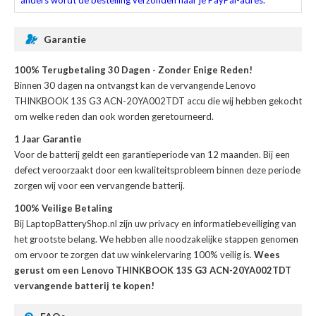
anders wordt de bestelling verzonden naar je PayPal-adres.
Garantie
100% Terugbetaling 30 Dagen - Zonder Enige Reden!
Binnen 30 dagen na ontvangst kan de
vervangende Lenovo
THINKBOOK 13S G3 ACN-20YA002TDT accu
die wij hebben gekocht
om welke reden dan ook worden geretourneerd.
1 Jaar Garantie
Voor de
batterij
geldt een garantieperiode van 12 maanden. Bij een
defect veroorzaakt door een kwaliteitsprobleem binnen deze periode
zorgen wij voor een vervangende batterij.
100% Veilige Betaling
Bij LaptopBatteryShop.nl zijn uw privacy en informatiebeveiliging van
het grootste belang. We hebben alle noodzakelijke stappen genomen
om ervoor te zorgen dat uw winkelervaring 100% veilig is.
Wees
gerust om een Lenovo THINKBOOK 13S G3 ACN-20YA002TDT
vervangende batterij te kopen!