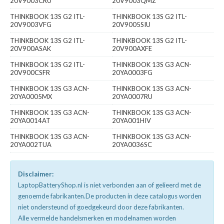
20V9003CRU
20V9003QMZ
THINKBOOK 13S G2 ITL-
THINKBOOK 13S G2 ITL-
20V9003VFG
20V9005SIU
THINKBOOK 13S G2 ITL-
THINKBOOK 13S G2 ITL-
20V900ASAK
20V900AXFE
THINKBOOK 13S G2 ITL-
THINKBOOK 13S G3 ACN-
20V900CSFR
20YA0003FG
THINKBOOK 13S G3 ACN-
THINKBOOK 13S G3 ACN-
20YA0005MX
20YA0007RU
THINKBOOK 13S G3 ACN-
THINKBOOK 13S G3 ACN-
20YA0014AT
20YA001HIV
THINKBOOK 13S G3 ACN-
THINKBOOK 13S G3 ACN-
20YA002TUA
20YA0036SC
Disclaimer:
LaptopBatteryShop.nl is niet verbonden aan of gelieerd met de
genoemde fabrikanten.De producten in deze catalogus worden
niet ondersteund of goedgekeurd door deze fabrikanten.
Alle vermelde handelsmerken en modelnamen worden