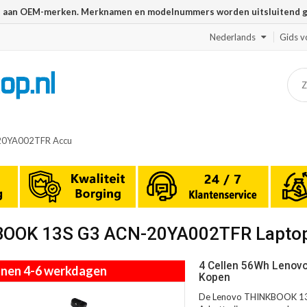
n aan OEM-merken. Merknamen en modelnummers worden uitsluitend geb
Nederlands
Gids v
20YA002TFR Accu
KBOOK 13S G3 ACN-20YA002TFR Lapto
4 Cellen 56Wh Lenov
innen 4-6 werkdagen
Kopen
De Lenovo THINKBOOK 13S