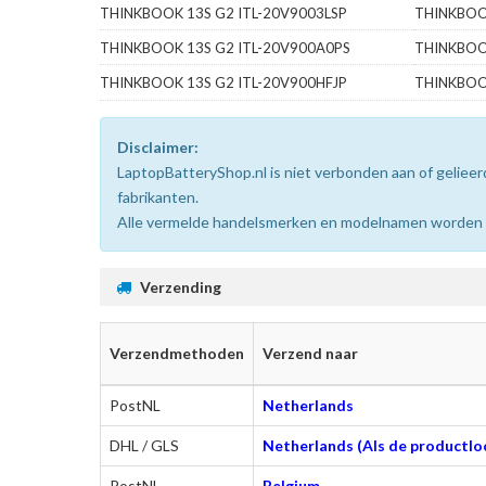
THINKBOOK 13S G2 ITL-20V9003LSP
THINKBOO
THINKBOOK 13S G2 ITL-20V900A0PS
THINKBOO
THINKBOOK 13S G2 ITL-20V900HFJP
THINKBOO
Disclaimer:
LaptopBatteryShop.nl is niet verbonden aan of gelie
fabrikanten.
Alle vermelde handelsmerken en modelnamen worden uit
Verzending
Verzendmethoden
Verzend naar
PostNL
Netherlands
DHL / GLS
Netherlands (Als de productloc
PostNL
Belgium