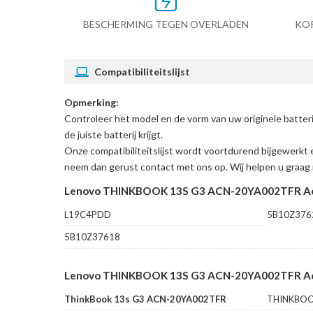
BESCHERMING TEGEN OVERLADEN
KO
Compatibiliteitslijst
Opmerking:
Controleer het model en de vorm van uw originele ba
de juiste batterij krijgt.
Onze compatibiliteitslijst wordt voortdurend bijgewerkt 
neem dan gerust contact met ons op. Wij helpen u graag 
Lenovo THINKBOOK 13S G3 ACN-20YA002TFR Acc
L19C4PDD
5B10Z376
5B10Z37618
Lenovo THINKBOOK 13S G3 ACN-20YA002TFR Accu
ThinkBook 13s G3 ACN-20YA002TFR
THINKBOO