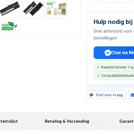
Hulp nodig bij
Snel antwoord voor c
bestellingen.
Chat via 
✓ Reactie binnen 1 u
✓ Compatibiliteitsad
Stel een vraag
teitslijst
Betaling & Verzending
Garant