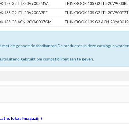
K 13S G2 ITL-20V9003MYA
THINKBOOK 13S G2 ITL-20V9003RL
K 13S G2 ITL-20V900A7PE
THINKBOOK 13S G2 ITL-20V900E7
K 13S G3 ACN-20YA0007GM
THINKBOOK 13S G3 ACN-20YA001R
erd met de genoemde fabrikanten.De producten in deze catalogus worde
sluitend gebruikt om compatibiliteit aan te geven.
atie: lokaal magazijn)