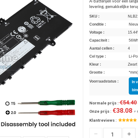
A-batterijen voor een lange
levering, gemakkelijke ter
SKU :
NLB2
Conditie :
Nieuw
Voltage :
15.44
Capaciteit :
56W
Aantal cellen :
4
Cel type :
Li-Po
Kleur :
Zwart
Grootte :
*mm(L
Voorraadstatus :
In 
bin
€54.40
Normale prijs :
€38.08
Onze prijs :
+ 
Klantreviews :