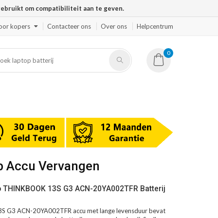
ruikt om compatibiliteit aan te geven.
oor kopers
Contacteer ons
Over ons
Helpcentrum
0
p Accu Vervangen
o THINKBOOK 13S G3 ACN-20YA002TFR Batterij
 G3 ACN-20YA002TFR accu met lange levensduur bevat