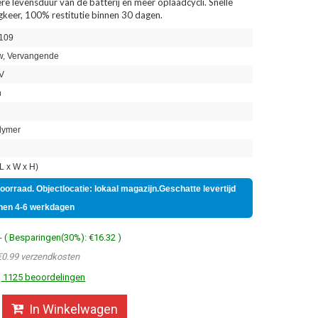
re levensduur van de batterij en meer oplaadcycli. Snelle
ugkeer, 100% restitutie binnen 30 dagen.
109
, Vervangende
V
h
lymer
 x W x H)
voorraad. Objectlocatie: lokaal magazijn.Geschatte levertijd
nen 4-6 werkdagen
- ( Besparingen(30%): €16.32 )
€0.99 verzendkosten
1125 beoordelingen
In Winkelwagen