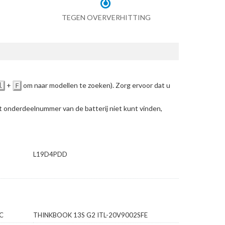
TEGEN OVERVERHITTING
+
om naar modellen te zoeken)
. Zorg ervoor dat u
l
F
et onderdeelnummer van de batterij niet kunt vinden,
L19D4PDD
C
THINKBOOK 13S G2 ITL-20V9002SFE