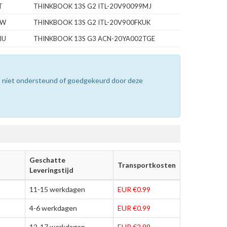
T
THINKBOOK 13S G2 ITL-20V90099MJ
TW
THINKBOOK 13S G2 ITL-20V900FKUK
IU
THINKBOOK 13S G3 ACN-20YA002TGE
n niet ondersteund of goedgekeurd door deze
Geschatte
Transportkosten
Leveringstijd
11-15 werkdagen
EUR €0.99
4-6 werkdagen
EUR €0.99
12-17 werkdagen
EUR €2.99