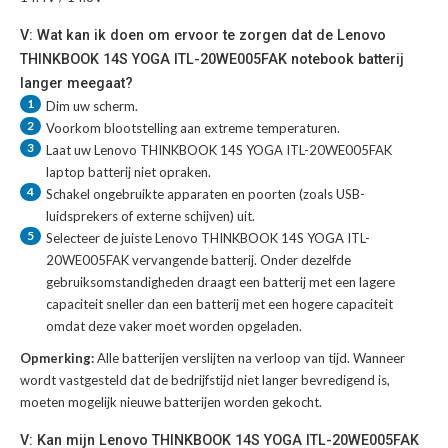
V: Wat kan ik doen om ervoor te zorgen dat de Lenovo
THINKBOOK 14S YOGA ITL-20WE005FAK notebook batterij
langer meegaat?
1
Dim uw scherm.
2
Voorkom blootstelling aan extreme temperaturen.
3
Laat uw
Lenovo THINKBOOK 14S YOGA ITL-20WE005FAK
laptop batterij
niet opraken.
4
Schakel ongebruikte apparaten en poorten (zoals USB-
luidsprekers of externe schijven) uit.
5
Selecteer de juiste
Lenovo THINKBOOK 14S YOGA ITL-
20WE005FAK vervangende batterij
. Onder dezelfde
gebruiksomstandigheden draagt een batterij met een lagere
capaciteit sneller dan een batterij met een hogere capaciteit
omdat deze vaker moet worden opgeladen.
Opmerking:
Alle batterijen verslijten na verloop van tijd. Wanneer
wordt vastgesteld dat de bedrijfstijd niet langer bevredigend is,
moeten mogelijk nieuwe batterijen worden gekocht.
V: Kan mijn Lenovo THINKBOOK 14S YOGA ITL-20WE005FAK