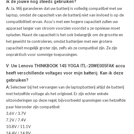
ik de jouwe nog steeds gebruiken?
A:
Ja. Wij garanderen dat uw batterij is volledig compatibel met uw
laptop, omdat de capaciteit van de batterij niet van invloed is op de
compatibiliteit ervan. Accu's met een hogere capaciteit zullen uw
apparaat langer van stroom voorzien voordat u ze opnieuw moet
opladen. Naast de capaciteit is het ook belangrijk om de grootte en
het gewicht te controleren, omdat batterijen met een grotere
capaciteit mogelijk groter zijn, zelfs als ze compatibel zijn. Ze zijn
onpraktisch voor sommige toepassingen.
V: Uw Lenovo THINKBOOK 14S YOGA ITL-20WE005FAK accu
heeft verschillende voltages voor mijn batterij. Kan ik deze
gebruiken?
A:
Selecteer bij het vervangen van de laptopbatterij altijd de batterij
met hetzelfde voltage als het origineel. Er zijn echter enkele
uitzonderingen op deze regel, bijvoorbeeld spanningen van hetzelfde
paar hieronder zijn compatibel:
3.6V / 3.7V
7.2V / 7.4V
10.8V / 11.1V
14.4V / 14.8V