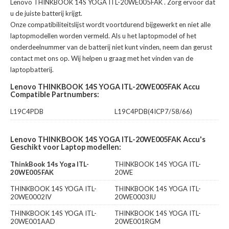
Lenovo THINKBOOK 14S YOGA ITL-20WE005FAK
. Zorg ervoor dat
u de juiste batterij krijgt.
Onze compatibiliteitslijst wordt voortdurend bijgewerkt en niet alle
laptopmodellen worden vermeld. Als u het laptopmodel of het
onderdeelnummer van de batterij niet kunt vinden, neem dan gerust
contact met ons op. Wij helpen u graag met het vinden van de
laptopbatterij.
Lenovo THINKBOOK 14S YOGA ITL-20WE005FAK Accu
Compatible Partnumbers:
L19C4PDB
L19C4PDB(4ICP7/58/66)
Lenovo THINKBOOK 14S YOGA ITL-20WE005FAK Accu's
Geschikt voor Laptop modellen:
ThinkBook 14s Yoga ITL-
THINKBOOK 14S YOGA ITL-
20WE005FAK
20WE
THINKBOOK 14S YOGA ITL-
THINKBOOK 14S YOGA ITL-
20WE0002IV
20WE0003IU
THINKBOOK 14S YOGA ITL-
THINKBOOK 14S YOGA ITL-
20WE001AAD
20WE001RGM