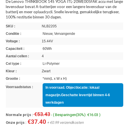
De Lenovo THINKBOOK 14S YOGA ITL-20WE005FAK accu met lange
levensduur bevat A-batterijen voor een langere levensduur van de
batterij en meer oplaadcycli. Snelle levering, gemakkelijke terugkeer,
100% restitutie binnen 30 dagen.
SKU :
NLB2205
Conditie :
Nieuw, Vervangende
Voltage :
15.44V
Capaciteit :
60Wh
Aantal cellen :
4
Cel type :
Li-Polymer
Kleur :
Zwart
Grootte :
*mm(L x W x H)
Voorraadstatus :
In voorraad. Objectlocatie: lokaal
magazijn.Geschatte levertijd binnen 4-6
werkdagen
€53.43
Normale prijs :
- ( Besparingen(30%): €16.03 )
€37.40
Onze prijs :
+ €0.99 verzendkosten