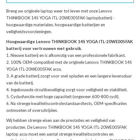
Breng uw originele laptop weer tot leven met onze
Lenovo
THINKBOOK 14S YOGA ITL-20WE005FAK-laptopbatterij
-
hoogwaardige materialen, hoogwaardige batterijen en
veiligheidsvoorzieningen.
Hoogwaardige Lenovo THINKBOOK 14S YOGA ITL-20WE005FAK
batterij voor vertrouwen met gebruik.
Nieuwe batterij en is afkomstig van een professionele fabrikant.
100% OEM-compatibel met de
originele Lenovo THINKBOOK 14S
YOGA ITL-20WE005FAK accu
.
A grade batterij zorgt voor snel opladen en een langere levensduur
van de batterij.
Ingebouwde circuitbeveiliging zorgt voor veiligheid en stabiliteit.
Cyclusfunctie met hoge capaciteit (ongeveer 600-800 cycli).
Na strenge kwaliteitscontrolestandaardtests, OEM-specificaties
ontmoeten of overschrijden.
Wij hebben strenge eisen aan de prestaties en veiligheid van
producten. De
Lenovo THINKBOOK 14S YOGA ITL-20WE005FAK
laptop accu
moet een aantal strenge kwaliteitscontroles en