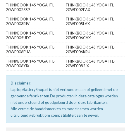
THINKBOOK 14S YOGA ITL-
THINKBOOK 14S YOGA ITL-
20WE0023SP
20WE002EAX
THINKBOOK 14S YOGA ITL-
THINKBOOK 14S YOGA ITL-
20WE003RIV
20WE005LAX
THINKBOOK 14S YOGA ITL-
THINKBOOK 14S YOGA ITL-
20WE005UDT
20WE006CAX
THINKBOOK 14S YOGA ITL-
THINKBOOK 14S YOGA ITL-
20WE006FUA
20WE006KRU
THINKBOOK 14S YOGA ITL-
THINKBOOK 14S YOGA ITL-
20WE006YIX
20WE0082IX
Disclaimer:
LaptopBatteryShop.nl is niet verbonden aan of gelieerd met de
genoemde fabrikanten.De producten in deze catalogus worden
niet ondersteund of goedgekeurd door deze fabrikanten.
Alle vermelde handelsmerken en modelnamen worden
uitsluitend gebruikt om compatibiliteit aan te geven.