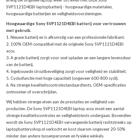
Breng uw originele laptop weer tot leven met onze
Sony
SVP1121D4EBI-laptopbatterij
- hoogwaardige materialen,
hoogwaardige batterijen en veiligheidsvoorzieningen.
Hoogwaardige Sony SVP1121D4EBI batterij voor vertrouwen
met gebruik.
Nieuwe batterij en is afkomstig van een professionele fabrikant.
100% OEM-compatibel met de
originele Sony SVP1121D4EBI
accu
.
A grade batterij zorgt voor snel opladen en een langere levensduur
van de batterij.
Ingebouwde circuitbeveiliging zorgt voor veiligheid en stabiliteit.
Cyclusfunctie met hoge capaciteit (ongeveer 600-800 cycli).
Na strenge kwaliteitscontrolestandaardtests, OEM-specificaties
ontmoeten of overschrijden.
Wij hebben strenge eisen aan de prestaties en veiligheid van
producten. De
Sony SVP1121D4EBI laptop accu
moet een aantal
strenge kwaliteitscontroles en veiligheidstests ondergaan. Bovendien
wordt de
Sony SVP1121D4EBI-vervangende batterij
rechtstreeks op
laptopbatteryshop.nl verkocht en kost daarom ongeveer 20-50%
minder dan andere tussenpersonen en fysieke winkels.