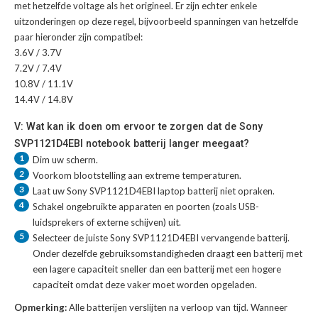
met hetzelfde voltage als het origineel. Er zijn echter enkele
uitzonderingen op deze regel, bijvoorbeeld spanningen van hetzelfde
paar hieronder zijn compatibel:
3.6V / 3.7V
7.2V / 7.4V
10.8V / 11.1V
14.4V / 14.8V
V: Wat kan ik doen om ervoor te zorgen dat de Sony
SVP1121D4EBI notebook batterij langer meegaat?
1
Dim uw scherm.
2
Voorkom blootstelling aan extreme temperaturen.
3
Laat uw
Sony SVP1121D4EBI laptop batterij
niet opraken.
4
Schakel ongebruikte apparaten en poorten (zoals USB-
luidsprekers of externe schijven) uit.
5
Selecteer de juiste
Sony SVP1121D4EBI vervangende batterij
.
Onder dezelfde gebruiksomstandigheden draagt een batterij met
een lagere capaciteit sneller dan een batterij met een hogere
capaciteit omdat deze vaker moet worden opgeladen.
Opmerking:
Alle batterijen verslijten na verloop van tijd. Wanneer