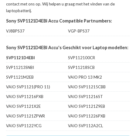
contact met ons op. Wij helpen u graag met het vinden van de
laptopbatterij.
Sony SVP1121D4EBI Accu Compatible Partnumbers:
VJ8BPS37
VGP-BPS37
Sony SVP1121D4EBI Accu's Geschikt voor Laptop modellen:
SVP1121D4EBI
SVP112100CR
SVP11213SNBI
SVP11218SCB
SVP1121M2EB
VAIO PRO 13 MK2
VAIO SVP1121(PRO 11)
VAIO SVP11215CBB
VAIO SVP11216PXB
VAIO SVP11216ST
VAIO SVP1121X2E
VAIO SVP1121Z9EB
VAIO SVP1121ZPWR
VAIO SVP11226PXB
VAIO SVP1122YCG
VAIO SVP112A2CL