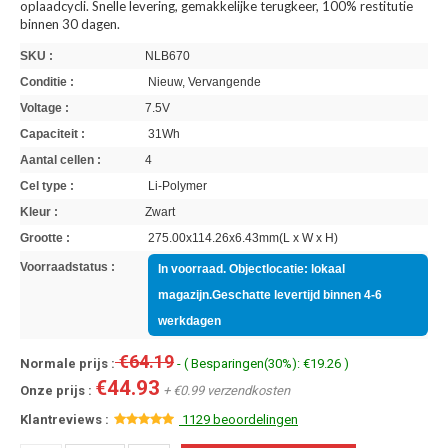
oplaadcycli. Snelle levering, gemakkelijke terugkeer, 100% restitutie
binnen 30 dagen.
SKU :
NLB670
Conditie :
Nieuw, Vervangende
Voltage :
7.5V
Capaciteit :
31Wh
Aantal cellen :
4
Cel type :
Li-Polymer
Kleur :
Zwart
Grootte :
275.00x114.26x6.43mm(L x W x H)
Voorraadstatus :
In voorraad. Objectlocatie: lokaal
magazijn.Geschatte levertijd binnen 4-6
werkdagen
€64.19
Normale prijs :
- ( Besparingen(30%): €19.26 )
€44.93
Onze prijs :
+ €0.99 verzendkosten
Klantreviews :
1129 beoordelingen