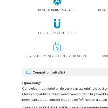
BESCHERMINGSKLASSE
BESC
ELECTROMAGNETISCH
BESCHERMING TEGEN OVERLADEN
KO
Compatibiliteitslijst
Opmerking:
Controleer het model en de vorm van uw originele batte
Onze compatibiliteitslijst wordt voortdurend bijgewerkt 
neem dan gerust contact met ons op. Wij helpen u graag 
Acer Aspire ES1-521-63DV Accu Compatible Par