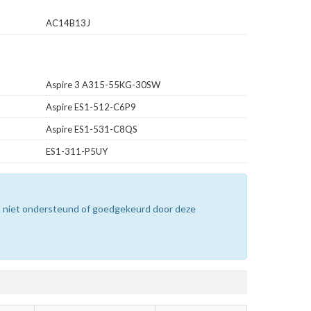
AC14B13J
Aspire 3 A315-55KG-30SW
Aspire ES1-512-C6P9
Aspire ES1-531-C8QS
ES1-311-P5UY
n niet ondersteund of goedgekeurd door deze