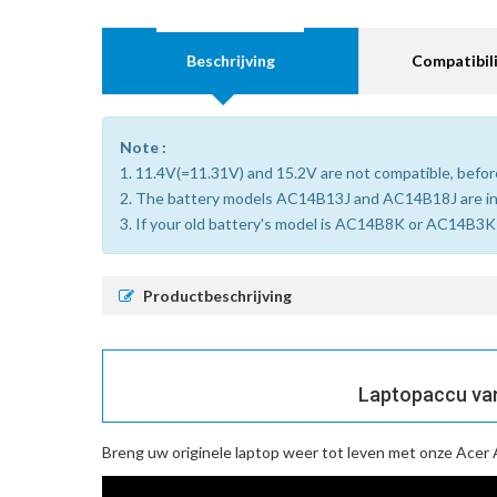
Beschrijving
Compatibili
Note :
1. 11.4V(=11.31V) and 15.2V are not compatible, before
2. The battery models AC14B13J and AC14B18J are i
3. If your old battery's model is AC14B8K or AC14B3K (
Productbeschrijving
Laptopaccu van
Breng uw originele laptop weer tot leven met onze
Acer 