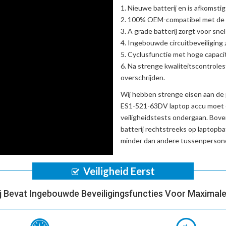
Nieuwe batterij en is afkomstig
100% OEM-compatibel met de
A grade batterij zorgt voor sne
Ingebouwde circuitbeveiliging zo
Cyclusfunctie met hoge capacit
Na strenge kwaliteitscontrole
overschrijden.
Wij hebben strenge eisen aan de 
ES1-521-63DV laptop accu
moet e
veiligheidstests ondergaan. Bov
batterij
rechtstreeks op laptopba
minder dan andere tussenpersone
Veiligheid Eerst
ij Bevat Ingebouwde Beveiligingsfuncties Voor Maximale 