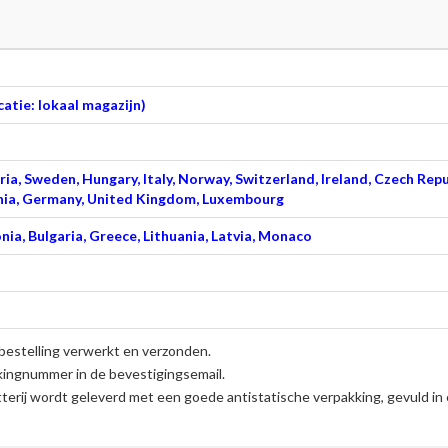
atie: lokaal magazijn)
ia, Sweden, Hungary, Italy, Norway, Switzerland, Ireland, Czech Repu
venia, Germany, United Kingdom, Luxembourg
nia, Bulgaria, Greece, Lithuania, Latvia, Monaco
bestelling verwerkt en verzonden.
kingnummer in de bevestigingsemail.
terij
wordt geleverd met een goede antistatische verpakking, gevuld in