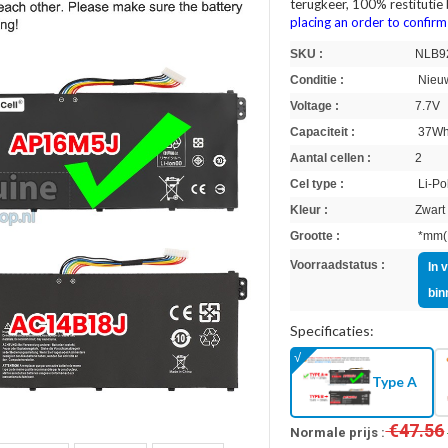
terugkeer, 100% restitutie
placing an order to confir
SKU :
NLB9
Conditie :
Nieuw
Voltage :
7.7V
Capaciteit :
37W
Aantal cellen :
2
Cel type :
Li-Po
Kleur :
Zwart
Grootte :
*mm(L
Voorraadstatus :
In 
bin
Specificaties:
Type A
€47.56
Normale prijs :