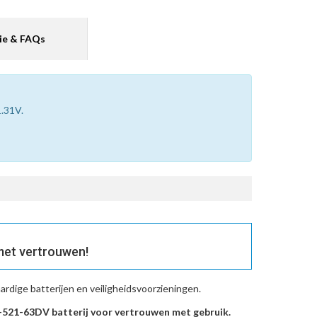
ie & FAQs
1.31V.
met vertrouwen!
rdige batterijen en veiligheidsvoorzieningen.
521-63DV batterij voor vertrouwen met gebruik.