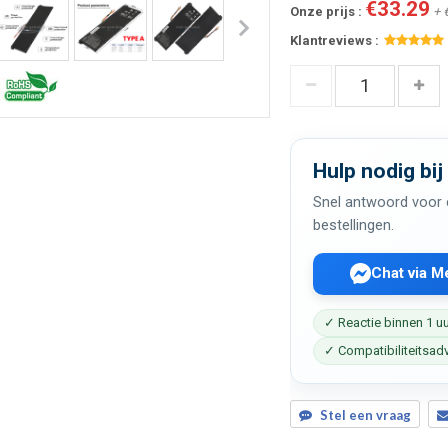
€33.29
Onze prijs :
+ 
Klantreviews :
Hulp nodig bij
Snel antwoord voor c
bestellingen.
Chat via 
✓ Reactie binnen 1 u
✓ Compatibiliteitsad
Stel een vraag