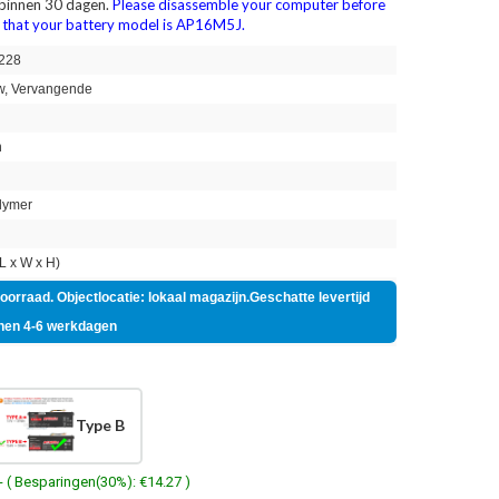
 binnen 30 dagen.
Please disassemble your computer before
m that your battery model is AP16M5J.
228
, Vervangende
h
lymer
 x W x H)
voorraad. Objectlocatie: lokaal magazijn.Geschatte levertijd
nen 4-6 werkdagen
Type B
- ( Besparingen(30%): €14.27 )