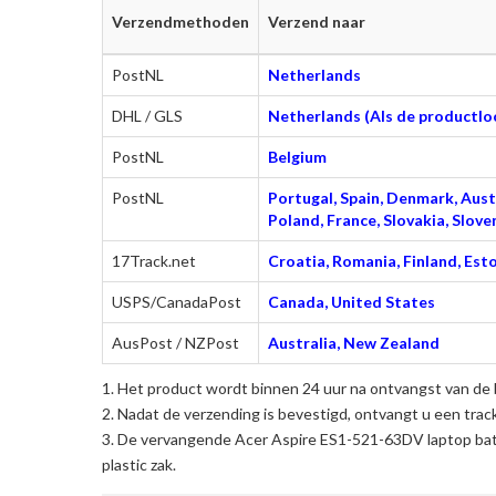
Verzendmethoden
Verzend naar
PostNL
Netherlands
DHL / GLS
Netherlands (Als de productloc
PostNL
Belgium
PostNL
Portugal, Spain, Denmark, Austr
Poland, France, Slovakia, Slo
17Track.net
Croatia, Romania, Finland, Esto
USPS/CanadaPost
Canada, United States
AusPost / NZPost
Australia, New Zealand
Het product wordt binnen 24 uur na ontvangst van de 
Nadat de verzending is bevestigd, ontvangt u een trac
De
vervangende Acer Aspire ES1-521-63DV laptop bat
plastic zak.