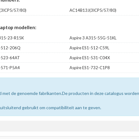
3ICP5/57/80)
AC14B13J(3ICP5/57/80)
Laptop modellen:
A315-23-R15K
Aspire 3 A315-55G-51KL
1-512-206Q
Aspire ES1-512-C59L
1-523-64AT
Aspire ES1-531-C04X
1-571-P5A4
Aspire ES1-732-C1P8
erd met de genoemde fabrikanten.De producten in deze catalogus worde
sluitend gebruikt om compatibiliteit aan te geven.