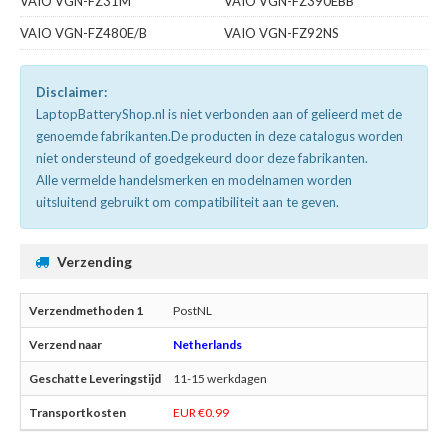
VAIO VGN-FZ31M
VAIO VGN-FZ390EBB
VAIO VGN-FZ480E/B
VAIO VGN-FZ92NS
Disclaimer:
LaptopBatteryShop.nl is niet verbonden aan of gelieerd met de
genoemde fabrikanten.De producten in deze catalogus worden
niet ondersteund of goedgekeurd door deze fabrikanten.
Alle vermelde handelsmerken en modelnamen worden
uitsluitend gebruikt om compatibiliteit aan te geven.
Verzending
PostNL
Netherlands
11-15 werkdagen
EUR €0.99