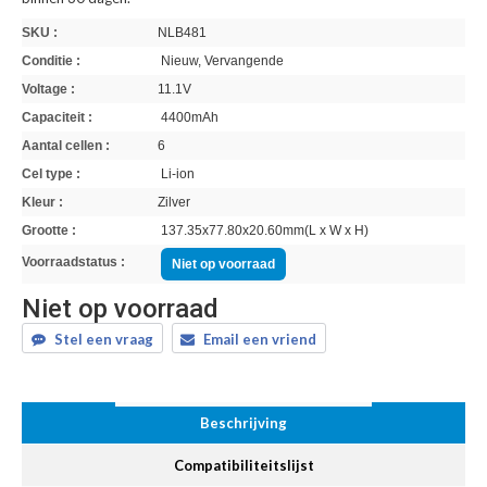
SKU :
NLB481
Conditie :
Nieuw, Vervangende
Voltage :
11.1V
Capaciteit :
4400mAh
Aantal cellen :
6
Cel type :
Li-ion
Kleur :
Zilver
Grootte :
137.35x77.80x20.60mm(L x W x H)
Voorraadstatus :
Niet op voorraad
Niet op voorraad
Stel een vraag
Email een vriend
Beschrijving
Compatibiliteitslijst