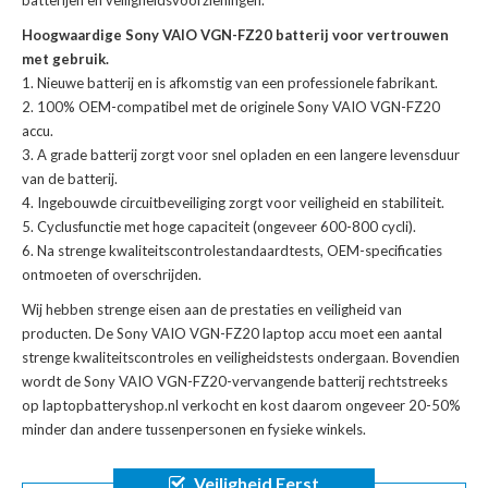
batterijen en veiligheidsvoorzieningen.
Hoogwaardige Sony VAIO VGN-FZ20 batterij voor vertrouwen
met gebruik.
Nieuwe batterij en is afkomstig van een professionele fabrikant.
100% OEM-compatibel met de
originele Sony VAIO VGN-FZ20
accu
.
A grade batterij zorgt voor snel opladen en een langere levensduur
van de batterij.
Ingebouwde circuitbeveiliging zorgt voor veiligheid en stabiliteit.
Cyclusfunctie met hoge capaciteit (ongeveer 600-800 cycli).
Na strenge kwaliteitscontrolestandaardtests, OEM-specificaties
ontmoeten of overschrijden.
Wij hebben strenge eisen aan de prestaties en veiligheid van
producten. De
Sony VAIO VGN-FZ20 laptop accu
moet een aantal
strenge kwaliteitscontroles en veiligheidstests ondergaan. Bovendien
wordt de
Sony VAIO VGN-FZ20-vervangende batterij
rechtstreeks
op laptopbatteryshop.nl verkocht en kost daarom ongeveer 20-50%
minder dan andere tussenpersonen en fysieke winkels.
Veiligheid Eerst