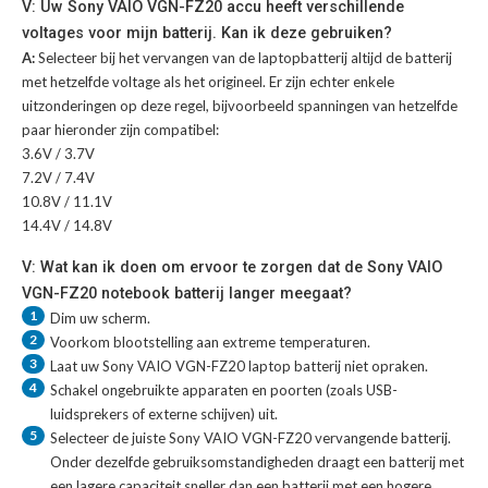
V: Uw Sony VAIO VGN-FZ20 accu heeft verschillende
voltages voor mijn batterij. Kan ik deze gebruiken?
A:
Selecteer bij het vervangen van de laptopbatterij altijd de batterij
met hetzelfde voltage als het origineel. Er zijn echter enkele
uitzonderingen op deze regel, bijvoorbeeld spanningen van hetzelfde
paar hieronder zijn compatibel:
3.6V / 3.7V
7.2V / 7.4V
10.8V / 11.1V
14.4V / 14.8V
V: Wat kan ik doen om ervoor te zorgen dat de Sony VAIO
VGN-FZ20 notebook batterij langer meegaat?
1
Dim uw scherm.
2
Voorkom blootstelling aan extreme temperaturen.
3
Laat uw
Sony VAIO VGN-FZ20 laptop batterij
niet opraken.
4
Schakel ongebruikte apparaten en poorten (zoals USB-
luidsprekers of externe schijven) uit.
5
Selecteer de juiste
Sony VAIO VGN-FZ20 vervangende batterij
.
Onder dezelfde gebruiksomstandigheden draagt een batterij met
een lagere capaciteit sneller dan een batterij met een hogere