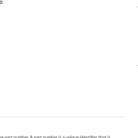
s
e part number. A part number is a unique identifier that is