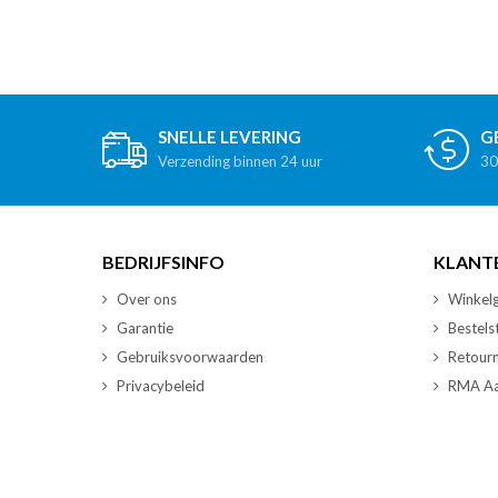
SNELLE LEVERING
G
Verzending binnen 24 uur
30
BEDRIJFSINFO
KLANT
Over ons
Winkelg
Garantie
Bestels
Gebruiksvoorwaarden
Retour
Privacybeleid
RMA Aa