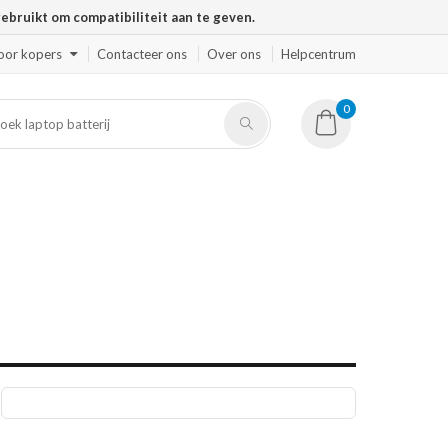
ruikt om compatibiliteit aan te geven.
oor kopers
Contacteer ons
Over ons
Helpcentrum
0