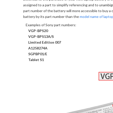
assigned to a part to simplify referencing and to unambi
part number of the battery will more accessible to buy a c
battery by its part number than the
model name of lapto
Examples of Sony part numbers:
VGP-BPS20
VGP-BPS13A/S
Limited Edition 007
A1258274A
SGPBP01/E
Tablet S1