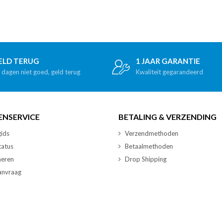
ELD TERUG
1 JAAR GARANTIE
 dagen niet goed, geld terug
Kwaliteit gegarandeerd
ENSERVICE
BETALING & VERZENDING
ids
Verzendmethoden
tatus
Betaalmethoden
neren
Drop Shipping
nvraag