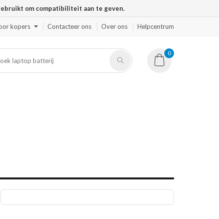
ruikt om compatibiliteit aan te geven.
oor kopers
Contacteer ons
Over ons
Helpcentrum
0