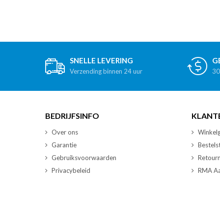
SNELLE LEVERING
G
Verzending binnen 24 uur
30
BEDRIJFSINFO
KLANT
Over ons
Winkelg
Garantie
Bestels
Gebruiksvoorwaarden
Retour
Privacybeleid
RMA Aa