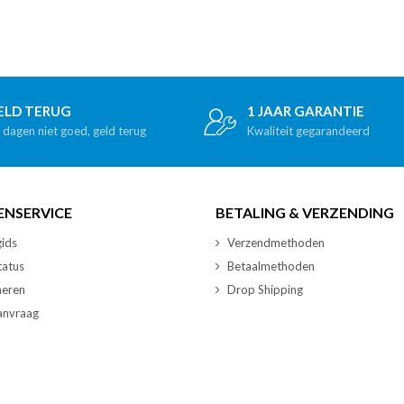
ELD TERUG
1 JAAR GARANTIE
 dagen niet goed, geld terug
Kwaliteit gegarandeerd
ENSERVICE
BETALING & VERZENDING
ids
Verzendmethoden
tatus
Betaalmethoden
neren
Drop Shipping
nvraag