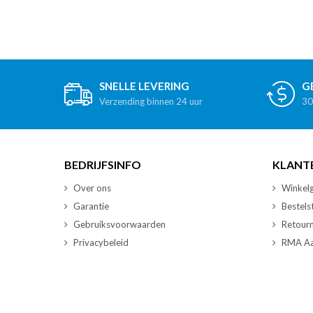
SNELLE LEVERING
G
Verzending binnen 24 uur
30
BEDRIJFSINFO
KLANT
Over ons
Winkelg
Garantie
Bestels
Gebruiksvoorwaarden
Retour
Privacybeleid
RMA Aa