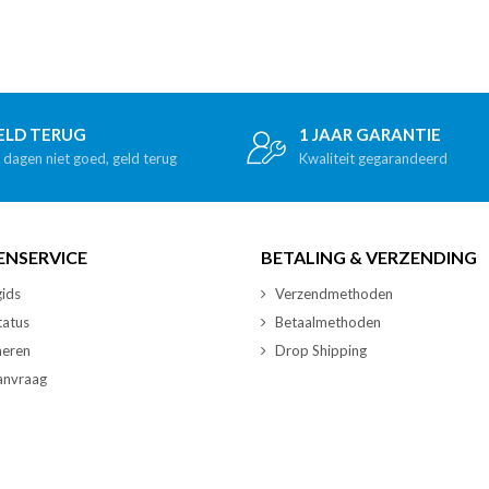
ELD TERUG
1 JAAR GARANTIE
 dagen niet goed, geld terug
Kwaliteit gegarandeerd
ENSERVICE
BETALING & VERZENDING
ids
Verzendmethoden
tatus
Betaalmethoden
neren
Drop Shipping
nvraag