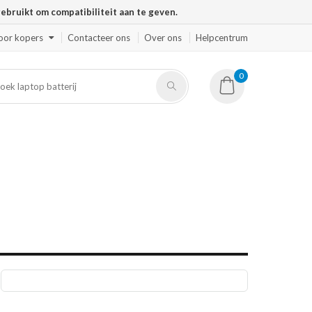
ruikt om compatibiliteit aan te geven.
oor kopers
Contacteer ons
Over ons
Helpcentrum
0