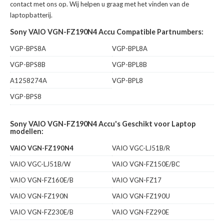
contact met ons op. Wij helpen u graag met het vinden van de
laptopbatterij.
Sony VAIO VGN-FZ190N4 Accu Compatible Partnumbers:
VGP-BPS8A
VGP-BPL8A
VGP-BPS8B
VGP-BPL8B
A1258274A
VGP-BPL8
VGP-BPS8
Sony VAIO VGN-FZ190N4 Accu's Geschikt voor Laptop
modellen:
VAIO VGN-FZ190N4
VAIO VGC-LJ51B/R
VAIO VGC-LJ51B/W
VAIO VGN-FZ150E/BC
VAIO VGN-FZ160E/B
VAIO VGN-FZ17
VAIO VGN-FZ190N
VAIO VGN-FZ190U
VAIO VGN-FZ230E/B
VAIO VGN-FZ290E