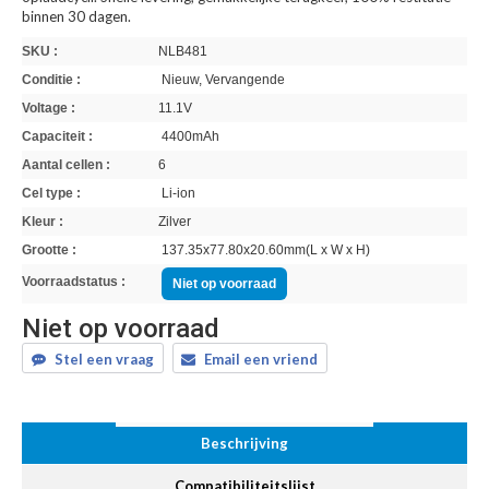
binnen 30 dagen.
SKU :
NLB481
Conditie :
Nieuw, Vervangende
Voltage :
11.1V
Capaciteit :
4400mAh
Aantal cellen :
6
Cel type :
Li-ion
Kleur :
Zilver
Grootte :
137.35x77.80x20.60mm(L x W x H)
Voorraadstatus :
Niet op voorraad
Niet op voorraad
Stel een vraag
Email een vriend
Beschrijving
Compatibiliteitslijst