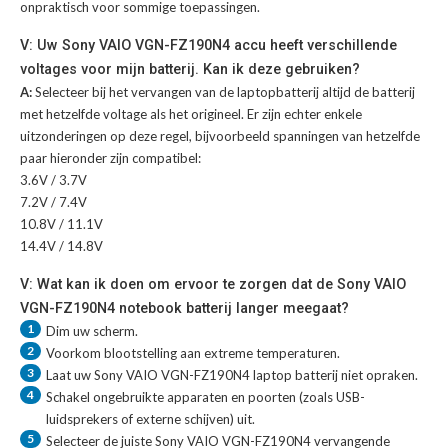
onpraktisch voor sommige toepassingen.
V: Uw Sony VAIO VGN-FZ190N4 accu heeft verschillende
voltages voor mijn batterij. Kan ik deze gebruiken?
A:
Selecteer bij het vervangen van de laptopbatterij altijd de batterij
met hetzelfde voltage als het origineel. Er zijn echter enkele
uitzonderingen op deze regel, bijvoorbeeld spanningen van hetzelfde
paar hieronder zijn compatibel:
3.6V / 3.7V
7.2V / 7.4V
10.8V / 11.1V
14.4V / 14.8V
V: Wat kan ik doen om ervoor te zorgen dat de Sony VAIO
VGN-FZ190N4 notebook batterij langer meegaat?
1
Dim uw scherm.
2
Voorkom blootstelling aan extreme temperaturen.
3
Laat uw
Sony VAIO VGN-FZ190N4 laptop batterij
niet opraken.
4
Schakel ongebruikte apparaten en poorten (zoals USB-
luidsprekers of externe schijven) uit.
5
Selecteer de juiste
Sony VAIO VGN-FZ190N4 vervangende