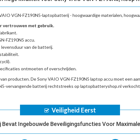
VAIO VGN-FZ190N5-laptopbatterij
- hoogwaardige materialen, hoogwaar
 vertrouwen met gebruik.
abrikant.
VGN-FZ190N5 accu
.
 levensduur van de batterij.
tabiliteit.
ycli).
cificaties ontmoeten of overschrijden.
d van producten. De
Sony VAIO VGN-FZ190N5 laptop accu
moet een aant
-vervangende batterij
rechtstreeks op laptopbatteryshop.nl verkoch
Veiligheid Eerst
ij Bevat Ingebouwde Beveiligingsfuncties Voor Maximale 