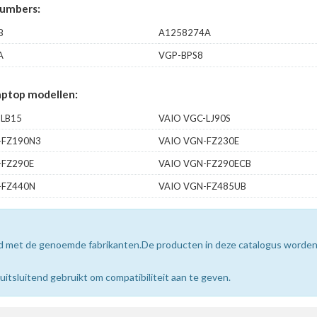
umbers:
B
A1258274A
A
VGP-BPS8
ptop modellen:
-LB15
VAIO VGC-LJ90S
-FZ190N3
VAIO VGN-FZ230E
-FZ290E
VAIO VGN-FZ290ECB
-FZ440N
VAIO VGN-FZ485UB
erd met de genoemde fabrikanten.De producten in deze catalogus worde
sluitend gebruikt om compatibiliteit aan te geven.