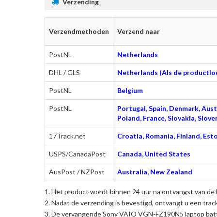
Verzending
Verzendmethoden
Verzend naar
PostNL
Netherlands
DHL / GLS
Netherlands (Als de productloc
PostNL
Belgium
PostNL
Portugal, Spain, Denmark, Austr
Poland, France, Slovakia, Slo
17Track.net
Croatia, Romania, Finland, Esto
USPS/CanadaPost
Canada, United States
AusPost / NZPost
Australia, New Zealand
Het product wordt binnen 24 uur na ontvangst van de 
Nadat de verzending is bevestigd, ontvangt u een trac
De
vervangende Sony VAIO VGN-FZ190N5 laptop batt