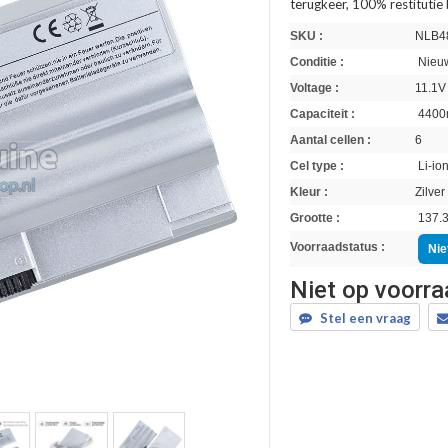
terugkeer, 100% restitutie
SKU :
NLB4
Conditie :
Nieuw
Voltage :
11.1V
Capaciteit :
4400
Aantal cellen :
6
Cel type :
Li-io
Kleur :
Zilver
Grootte :
137.3
Voorraadstatus :
Nie
Niet op voorr
Stel een vraag