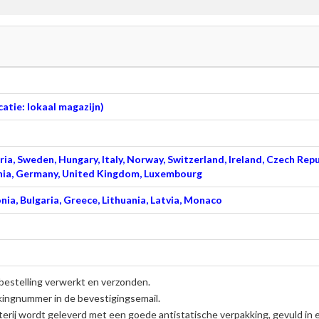
atie: lokaal magazijn)
ia, Sweden, Hungary, Italy, Norway, Switzerland, Ireland, Czech Repu
venia, Germany, United Kingdom, Luxembourg
nia, Bulgaria, Greece, Lithuania, Latvia, Monaco
bestelling verwerkt en verzonden.
kingnummer in de bevestigingsemail.
erij
wordt geleverd met een goede antistatische verpakking, gevuld in 