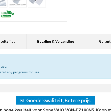
teitslijst
Betaling & Verzending
Garant
 use.
nstall any programs for use.
Goede kwaliteit, Betere prijs
n hoge kwaliteit voor Sony VAIO VGN-FZ190N5, Koop m