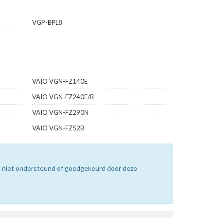
VGP-BPL8
VAIO VGN-FZ140E
VAIO VGN-FZ240E/B
VAIO VGN-FZ290N
VAIO VGN-FZ52B
n niet ondersteund of goedgekeurd door deze