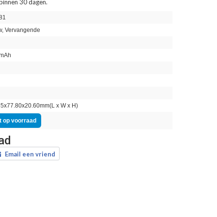
 binnen 30 dagen.
81
, Vervangende
mAh
n
5x77.80x20.60mm(L x W x H)
t op voorraad
aad
Email een vriend