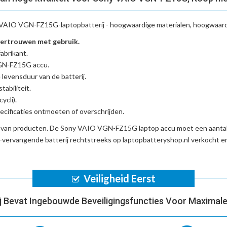
VAIO VGN-FZ15G-laptopbatterij
- hoogwaardige materialen, hoogwaardi
ertrouwen met gebruik.
abrikant.
VGN-FZ15G accu
.
 levensduur van de batterij.
tabiliteit.
ycli).
cificaties ontmoeten of overschrijden.
d van producten. De
Sony VAIO VGN-FZ15G laptop accu
moet een aantal
ervangende batterij
rechtstreeks op laptopbatteryshop.nl verkocht 
Veiligheid Eerst
ij Bevat Ingebouwde Beveiligingsfuncties Voor Maximale 