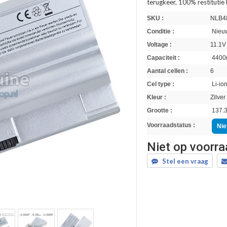
terugkeer, 100% restitutie
SKU :
NLB4
Conditie :
Nieuw
Voltage :
11.1V
Capaciteit :
4400
Aantal cellen :
6
Cel type :
Li-io
Kleur :
Zilver
Grootte :
137.3
Voorraadstatus :
Nie
Niet op voorr
Stel een vraag