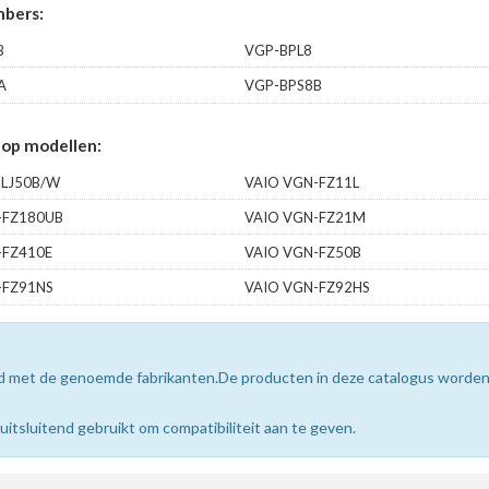
bers:
B
VGP-BPL8
A
VGP-BPS8B
op modellen:
-LJ50B/W
VAIO VGN-FZ11L
-FZ180UB
VAIO VGN-FZ21M
-FZ410E
VAIO VGN-FZ50B
-FZ91NS
VAIO VGN-FZ92HS
erd met de genoemde fabrikanten.De producten in deze catalogus worde
sluitend gebruikt om compatibiliteit aan te geven.