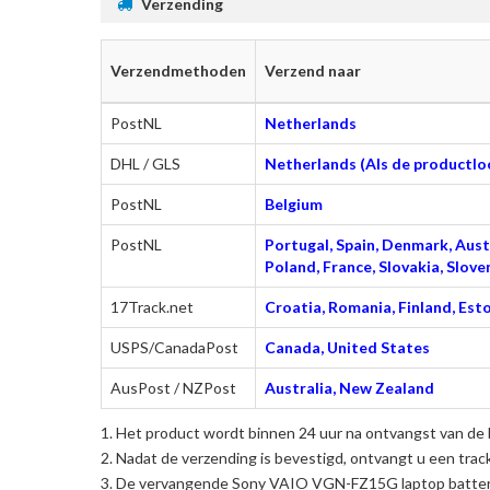
Verzending
Verzendmethoden
Verzend naar
PostNL
Netherlands
DHL / GLS
Netherlands (Als de productloc
PostNL
Belgium
PostNL
Portugal, Spain, Denmark, Austr
Poland, France, Slovakia, Slo
17Track.net
Croatia, Romania, Finland, Esto
USPS/CanadaPost
Canada, United States
AusPost / NZPost
Australia, New Zealand
Het product wordt binnen 24 uur na ontvangst van de 
Nadat de verzending is bevestigd, ontvangt u een trac
De
vervangende Sony VAIO VGN-FZ15G laptop batter