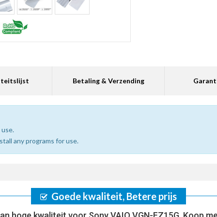
teitslijst
Betaling & Verzending
Garant
 use.
nstall any programs for use.
Goede kwaliteit, Betere prijs
an hoge kwaliteit voor Sony VAIO VGN-FZ15G, Koop me