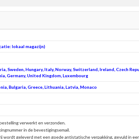
atie: lokaal magazijn)
ia, Sweden, Hungary, Italy, Norway, Switzerland, Ireland, Czech Repu
venia, Germany, United Kingdom, Luxembourg
nia, Bulgaria, Greece, Lithuania, Latvia, Monaco
bestelling verwerkt en verzonden.
kingnummer in de bevestigingsemail.
ij
wordt geleverd met een goede antistatische verpakking, gevuld in ee