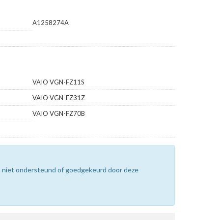
A1258274A
VAIO VGN-FZ11S
VAIO VGN-FZ31Z
VAIO VGN-FZ70B
n niet ondersteund of goedgekeurd door deze