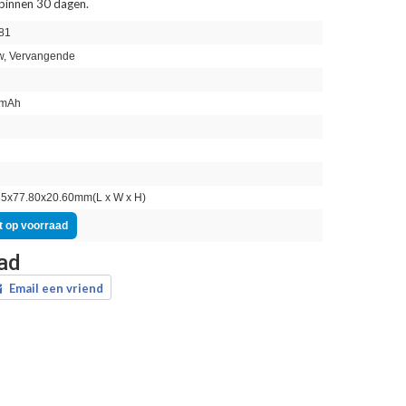
 binnen 30 dagen.
81
, Vervangende
mAh
n
5x77.80x20.60mm(L x W x H)
t op voorraad
aad
Email een vriend